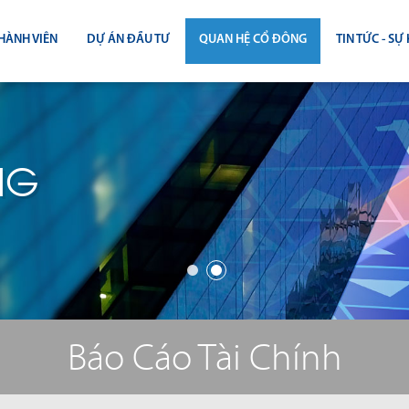
HÀNH VIÊN
DỰ ÁN ĐẦU TƯ
QUAN HỆ CỔ ĐÔNG
TIN TỨC - SỰ 
CÔNG BỐ THÔNG TIN
TIN THỊ T
ĐẠI HỘI ĐỒNG CỔ ĐÔNG
TIN DỰ Á
NG
BÁO CÁO THƯỜNG NIÊN
TIN CÔNG 
BÁO CÁO TÀI CHÍNH
BÁO CÁO QUẢN TRỊ CÔNG TY
ĐIỀU LỆ - QUY CHẾ - BẢN CÁO BẠ
Báo Cáo Tài Chính