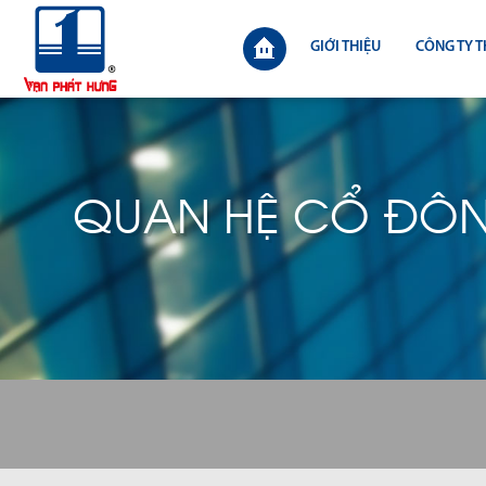
GIỚI THIỆU
CÔNG TY T
QUAN HỆ CỔ ĐÔ