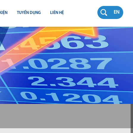
EN
KIỆN
TUYỂN DỤNG
LIÊN HỆ
RƯỜNG
N
TY
CH