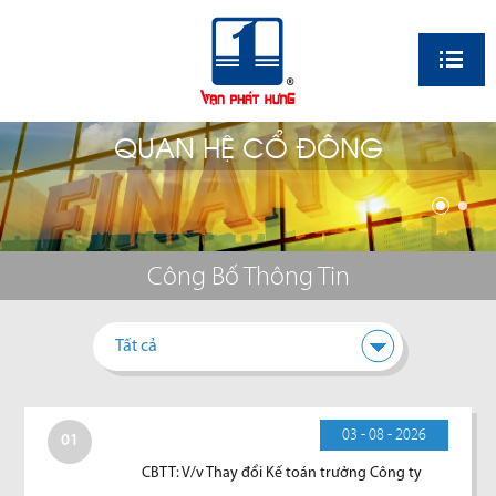
EN
QUAN HỆ CỔ ĐÔNG
Công Bố Thông Tin
Tất cả
03 - 08 - 2026
01
CBTT: V/v Thay đổi Kế toán trưởng Công ty