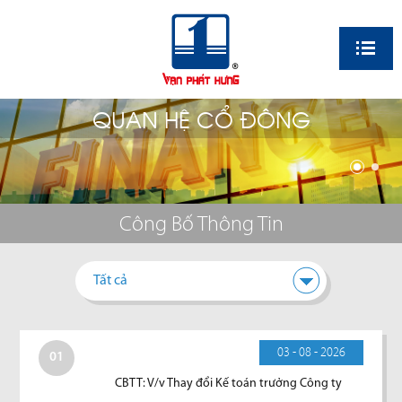
EN
QUAN HỆ CỔ ĐÔNG
Công Bố Thông Tin
Tất cả
03 - 08 - 2026
01
CBTT: V/v Thay đổi Kế toán trưởng Công ty