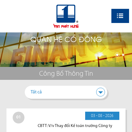
EN
QUAN HỆ CỔ ĐÔNG
Công Bố Thông Tin
Tất cả
03 - 08 - 2026
01
CBTT: V/v Thay đổi Kế toán trưởng Công ty