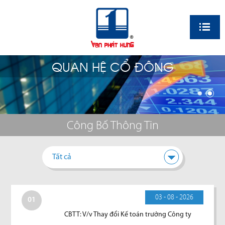
EN
QUAN HỆ CỔ ĐÔNG
Công Bố Thông Tin
Tất cả
03 - 08 - 2026
01
CBTT: V/v Thay đổi Kế toán trưởng Công ty