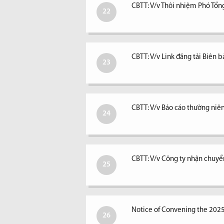
CBTT: V/v Thôi nhiệm Phó Tổ
22
CBTT: V/v Link đăng tải Biê
23
CBTT: V/v Báo cáo thường ni
24
CBTT: V/v Công ty nhận chuyể
25
Notice of Convening the 202
26