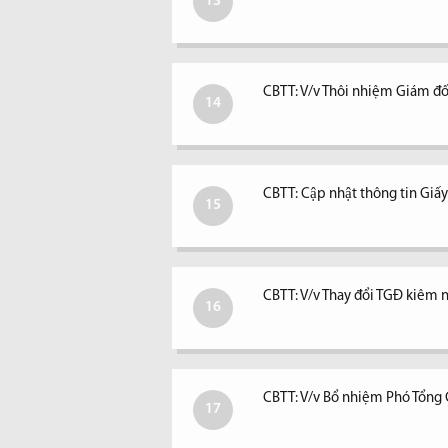
13
CBTT: V/v Thôi nhiệm Giám đố
14
CBTT: Cập nhật thông tin Giấ
15
CBTT: V/v Thay đổi TGĐ kiêm ngư
16
CBTT: V/v Bổ nhiệm Phó Tổng
17