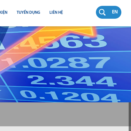
EN
KIỆN
TUYỂN DỤNG
LIÊN HỆ
RƯỜNG
N
TY
CH