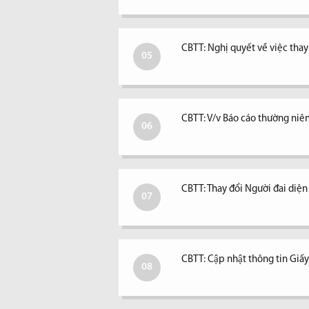
CBTT: Nghị quyết về việc tha
05
CBTT: V/v Báo cáo thường niê
06
CBTT: Thay đổi Người đai diệ
07
CBTT: Cập nhật thông tin Giấ
08