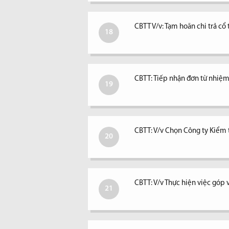
CBTT V/v: Tạm hoãn chi trả c
18
CBTT: Tiếp nhận đơn từ nhiệm 
19
CBTT: V/v Chọn Công ty Kiểm
20
CBTT: V/v Thực hiện việc góp 
21