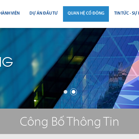
HÀNH VIÊN
DỰ ÁN ĐẦU TƯ
QUAN HỆ CỔ ĐÔNG
TIN TỨC - SỰ 
CÔNG BỐ THÔNG TIN
TIN THỊ T
ĐẠI HỘI ĐỒNG CỔ ĐÔNG
TIN DỰ Á
NG
BÁO CÁO THƯỜNG NIÊN
TIN CÔNG 
BÁO CÁO TÀI CHÍNH
BÁO CÁO QUẢN TRỊ CÔNG TY
ĐIỀU LỆ - QUY CHẾ - BẢN CÁO BẠ
Công Bố Thông Tin