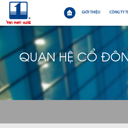
GIỚI THIỆU
CÔNG TY T
QUAN HỆ CỔ ĐÔ