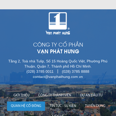
CÔNG TY CỔ PHẦN
VẠN PHÁT HƯNG
Tầng 2, Toà nhà Tulip, Số 15 Hoàng Quốc Việt, Phường Phú
Thuận, Quận 7, Thành phố Hồ Chí Minh.
|
(028) 3785 0011
(028) 3785 8888
contact@vanphathung.com.vn
GIỚI THIỆU
CÔNG TY THÀNH VIÊN
DỰ ÁN ĐẦU TƯ
QUAN HỆ CỔ ĐÔNG
TIN TỨC - SỰ KIỆN
TUYỂN DỤNG