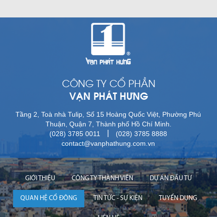
CÔNG TY CỔ PHẦN
VẠN PHÁT HƯNG
Tầng 2, Toà nhà Tulip, Số 15 Hoàng Quốc Việt, Phường Phú
Thuận, Quận 7, Thành phố Hồ Chí Minh.
|
(028) 3785 0011
(028) 3785 8888
contact@vanphathung.com.vn
GIỚI THIỆU
CÔNG TY THÀNH VIÊN
DỰ ÁN ĐẦU TƯ
QUAN HỆ CỔ ĐÔNG
TIN TỨC - SỰ KIỆN
TUYỂN DỤNG