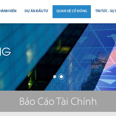
HÀNH VIÊN
DỰ ÁN ĐẦU TƯ
QUAN HỆ CỔ ĐÔNG
TIN TỨC - SỰ 
CÔNG BỐ THÔNG TIN
TIN THỊ T
ĐẠI HỘI ĐỒNG CỔ ĐÔNG
TIN DỰ Á
NG
BÁO CÁO THƯỜNG NIÊN
TIN CÔNG 
BÁO CÁO TÀI CHÍNH
BÁO CÁO QUẢN TRỊ CÔNG TY
ĐIỀU LỆ - QUY CHẾ - BẢN CÁO BẠ
Báo Cáo Tài Chính