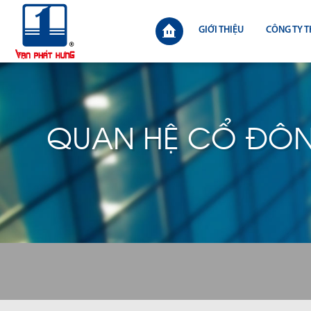
GIỚI THIỆU
CÔNG TY T
QUAN HỆ CỔ ĐÔ