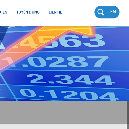
EN
KIỆN
TUYỂN DỤNG
LIÊN HỆ
RƯỜNG
N
TY
CH