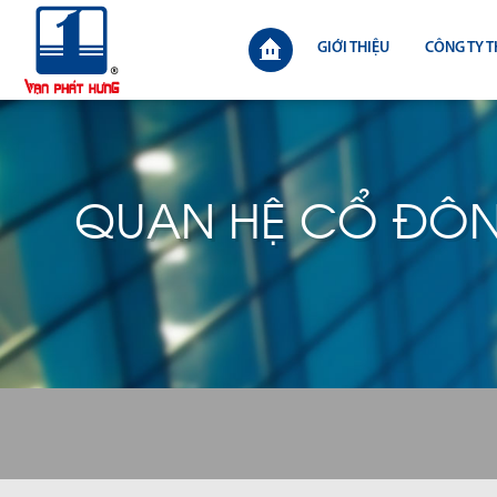
GIỚI THIỆU
CÔNG TY T
QUAN HỆ CỔ ĐÔ