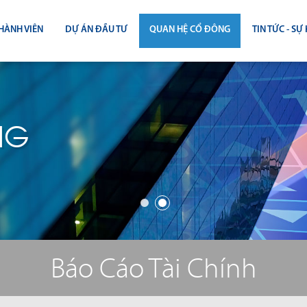
HÀNH VIÊN
DỰ ÁN ĐẦU TƯ
QUAN HỆ CỔ ĐÔNG
TIN TỨC - SỰ 
CÔNG BỐ THÔNG TIN
TIN THỊ T
ĐẠI HỘI ĐỒNG CỔ ĐÔNG
TIN DỰ Á
NG
BÁO CÁO THƯỜNG NIÊN
TIN CÔNG 
BÁO CÁO TÀI CHÍNH
BÁO CÁO QUẢN TRỊ CÔNG TY
ĐIỀU LỆ - QUY CHẾ - BẢN CÁO BẠ
Báo Cáo Tài Chính