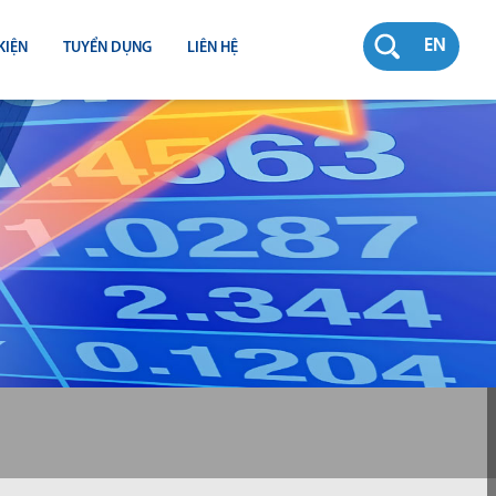
EN
KIỆN
TUYỂN DỤNG
LIÊN HỆ
RƯỜNG
N
TY
CH