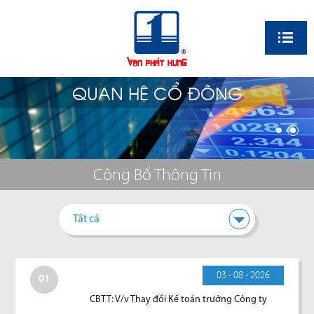
EN
QUAN HỆ CỔ ĐÔNG
Công Bố Thông Tin
Tất cả
03 - 08 - 2026
01
CBTT: V/v Thay đổi Kế toán trưởng Công ty