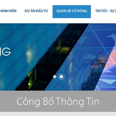
HÀNH VIÊN
DỰ ÁN ĐẦU TƯ
QUAN HỆ CỔ ĐÔNG
TIN TỨC - SỰ 
CÔNG BỐ THÔNG TIN
TIN THỊ T
ĐẠI HỘI ĐỒNG CỔ ĐÔNG
TIN DỰ Á
NG
BÁO CÁO THƯỜNG NIÊN
TIN CÔNG 
BÁO CÁO TÀI CHÍNH
BÁO CÁO QUẢN TRỊ CÔNG TY
ĐIỀU LỆ - QUY CHẾ - BẢN CÁO BẠ
Công Bố Thông Tin