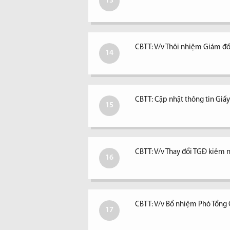
13
CBTT: V/v Thôi nhiệm Giám đố
14
CBTT: Cập nhật thông tin Giấ
15
CBTT: V/v Thay đổi TGĐ kiêm ngư
16
CBTT: V/v Bổ nhiệm Phó Tổng
17