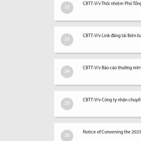
CBTT: V/v Thôi nhiệm Phó Tổ
22
CBTT: V/v Link đăng tải Biê
23
CBTT: V/v Báo cáo thường ni
24
CBTT: V/v Công ty nhận chuyể
25
Notice of Convening the 202
26