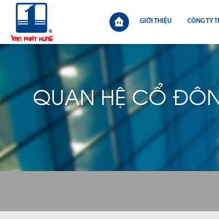
GIỚI THIỆU
CÔNG TY T
QUAN HỆ CỔ ĐÔ