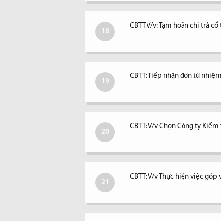
CBTT V/v: Tạm hoãn chi trả c
18
CBTT: Tiếp nhận đơn từ nhiệm 
19
CBTT: V/v Chọn Công ty Kiểm
20
CBTT: V/v Thực hiện việc góp 
21