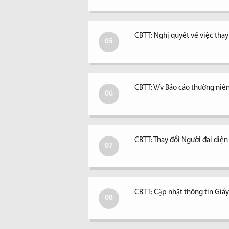
CBTT: Nghị quyết về việc tha
05
CBTT: V/v Báo cáo thường niê
06
CBTT: Thay đổi Người đai diệ
07
CBTT: Cập nhật thông tin Giấ
08