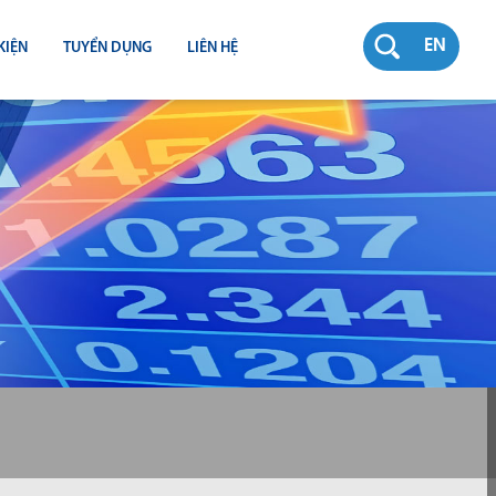
EN
KIỆN
TUYỂN DỤNG
LIÊN HỆ
RƯỜNG
N
TY
CH