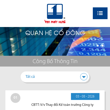
EN
QUAN HỆ CỔ ĐÔNG
Công Bố Thông Tin
Tất cả
03 - 08 - 2026
01
CBTT: V/v Thay đổi Kế toán trưởng Công ty