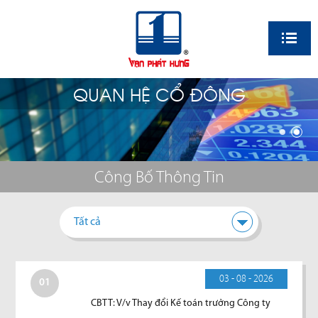
EN
QUAN HỆ CỔ ĐÔNG
Công Bố Thông Tin
Tất cả
03 - 08 - 2026
01
CBTT: V/v Thay đổi Kế toán trưởng Công ty