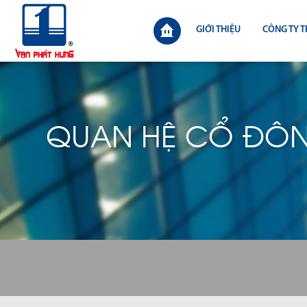
GIỚI THIỆU
CÔNG TY T
QUAN HỆ CỔ ĐÔ