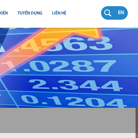
EN
KIỆN
TUYỂN DỤNG
LIÊN HỆ
RƯỜNG
N
TY
CH