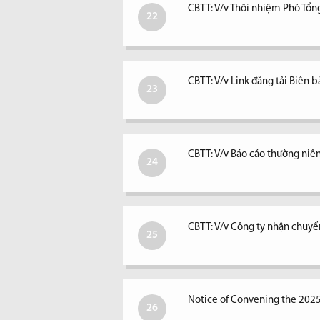
CBTT: V/v Thôi nhiệm Phó Tổ
22
CBTT: V/v Link đăng tải Biê
23
CBTT: V/v Báo cáo thường ni
24
CBTT: V/v Công ty nhận chuyể
25
Notice of Convening the 202
26