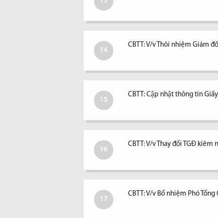
13
CBTT: V/v Thôi nhiệm Giám đố
14
CBTT: Cập nhật thông tin Giấ
15
CBTT: V/v Thay đổi TGĐ kiêm ngư
16
CBTT: V/v Bổ nhiệm Phó Tổng
17