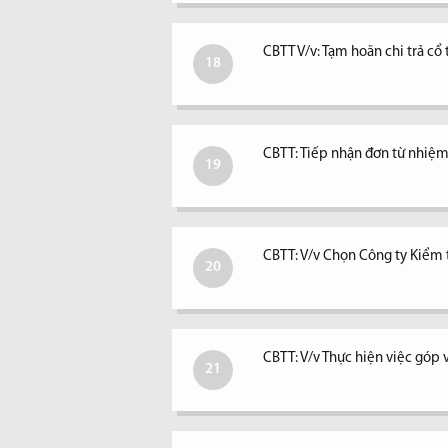
CBTT V/v: Tạm hoãn chi trả c
18
CBTT: Tiếp nhận đơn từ nhiệm 
19
CBTT: V/v Chọn Công ty Kiểm
20
CBTT: V/v Thực hiện việc góp 
21