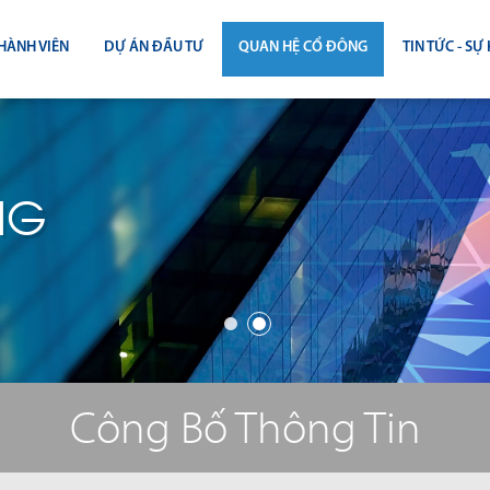
HÀNH VIÊN
DỰ ÁN ĐẦU TƯ
QUAN HỆ CỔ ĐÔNG
TIN TỨC - SỰ 
CÔNG BỐ THÔNG TIN
TIN THỊ T
ĐẠI HỘI ĐỒNG CỔ ĐÔNG
TIN DỰ Á
NG
BÁO CÁO THƯỜNG NIÊN
TIN CÔNG 
BÁO CÁO TÀI CHÍNH
BÁO CÁO QUẢN TRỊ CÔNG TY
ĐIỀU LỆ - QUY CHẾ - BẢN CÁO BẠ
Công Bố Thông Tin