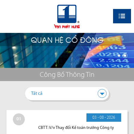
EN
QUAN HỆ CỔ ĐÔNG
Công Bố Thông Tin
Tất cả
03 - 08 - 2026
01
CBTT: V/v Thay đổi Kế toán trưởng Công ty