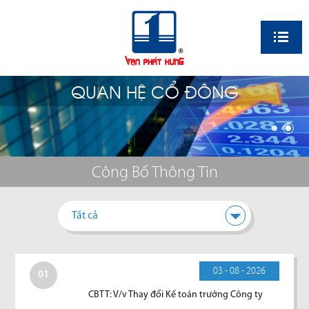
EN
QUAN HỆ CỔ ĐÔNG
Công Bố Thông Tin
Tất cả
03 - 08 - 2026
01
CBTT: V/v Thay đổi Kế toán trưởng Công ty