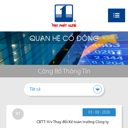
EN
QUAN HỆ CỔ ĐÔNG
Công Bố Thông Tin
Tất cả
03 - 08 - 2026
01
CBTT: V/v Thay đổi Kế toán trưởng Công ty