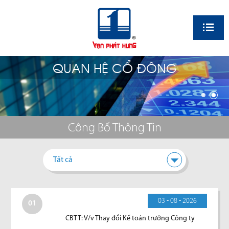
EN
QUAN HỆ CỔ ĐÔNG
Công Bố Thông Tin
Tất cả
03 - 08 - 2026
01
CBTT: V/v Thay đổi Kế toán trưởng Công ty