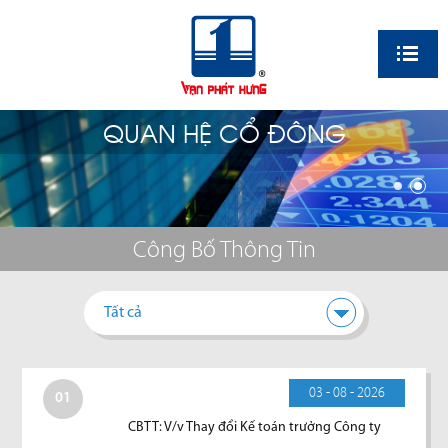
EN
QUAN HỆ CỔ ĐÔNG
Công Bố Thông Tin
Tất cả
03 - 08 - 2026
01
CBTT: V/v Thay đổi Kế toán trưởng Công ty