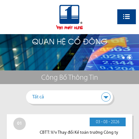
EN
QUAN HỆ CỔ ĐÔNG
Công Bố Thông Tin
Tất cả
03 - 08 - 2026
01
CBTT: V/v Thay đổi Kế toán trưởng Công ty