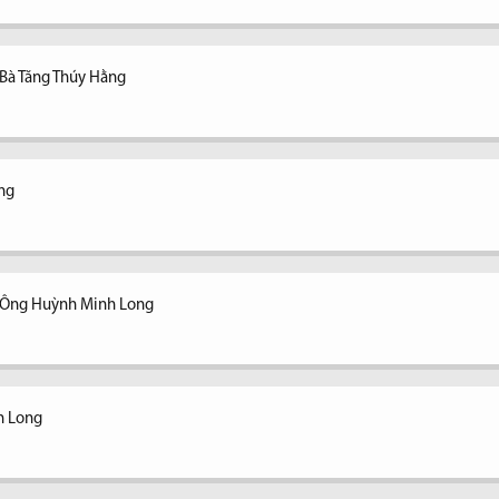
 Bà Tăng Thúy Hằng
ằng
- Ông Huỳnh Minh Long
h Long