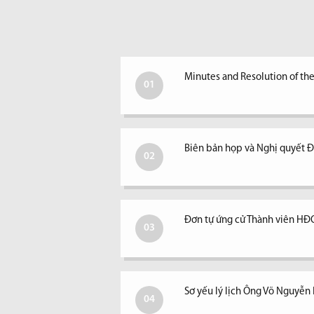
Minutes and Resolution of th
01
Biên bản họp và Nghị quyết
02
Đơn tự ứng cử Thành viên H
03
Sơ yếu lý lịch Ông Võ Nguyễ
04