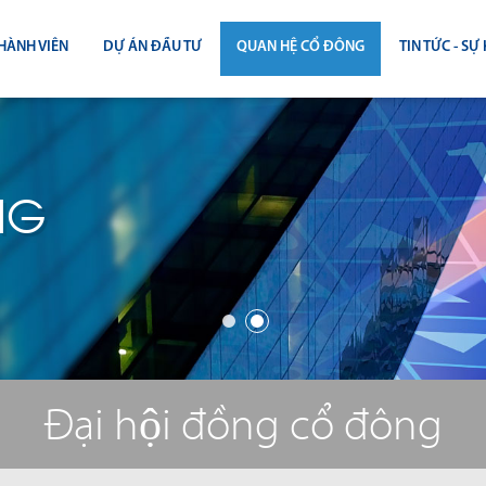
HÀNH VIÊN
DỰ ÁN ĐẦU TƯ
QUAN HỆ CỔ ĐÔNG
TIN TỨC - SỰ 
CÔNG BỐ THÔNG TIN
TIN THỊ T
ĐẠI HỘI ĐỒNG CỔ ĐÔNG
TIN DỰ Á
NG
BÁO CÁO THƯỜNG NIÊN
TIN CÔNG 
BÁO CÁO TÀI CHÍNH
BÁO CÁO QUẢN TRỊ CÔNG TY
ĐIỀU LỆ - QUY CHẾ - BẢN CÁO BẠ
Đại hội đồng cổ đông