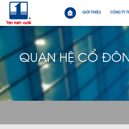
GIỚI THIỆU
CÔNG TY T
QUAN HỆ CỔ ĐÔ