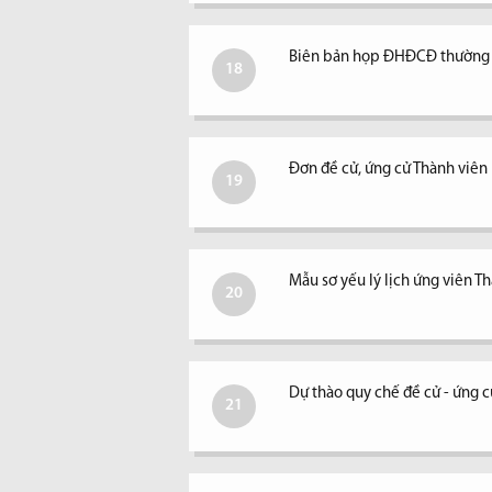
Biên bản họp ĐHĐCĐ thường 
18
Đơn đề cử, ứng cử Thành viê
19
Mẫu sơ yếu lý lịch ứng viên 
20
Dự thào quy chế đề cử - ứng 
21