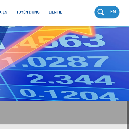
EN
KIỆN
TUYỂN DỤNG
LIÊN HỆ
RƯỜNG
N
TY
CH