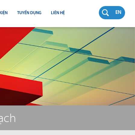
EN
KIỆN
TUYỂN DỤNG
LIÊN HỆ
RƯỜNG
N
TY
CH
bạch