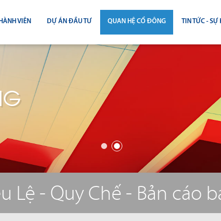
HÀNH VIÊN
DỰ ÁN ĐẦU TƯ
QUAN HỆ CỔ ĐÔNG
TIN TỨC - SỰ 
CÔNG BỐ THÔNG TIN
TIN THỊ T
ĐẠI HỘI ĐỒNG CỔ ĐÔNG
TIN DỰ Á
NG
BÁO CÁO THƯỜNG NIÊN
TIN CÔNG 
BÁO CÁO TÀI CHÍNH
BÁO CÁO QUẢN TRỊ CÔNG TY
ĐIỀU LỆ - QUY CHẾ - BẢN CÁO BẠ
u Lệ - Quy Chế - Bản cáo 