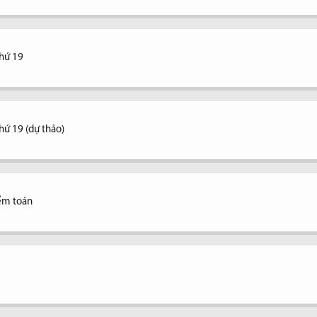
thứ 19
hứ 19 (dự thảo)
ểm toán