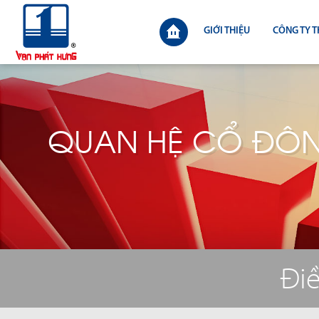
GIỚI THIỆU
CÔNG TY T
QUAN HỆ CỔ ĐÔ
Điề