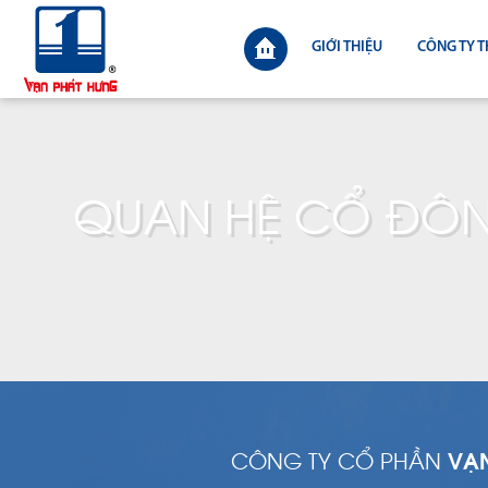
GIỚI THIỆU
CÔNG TY T
QUAN HỆ CỔ ĐÔ
CÔNG TY CỔ PHẦN
VẠ