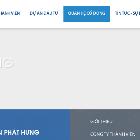
HÀNH VIÊN
DỰ ÁN ĐẦU TƯ
QUAN HỆ CỔ ĐÔNG
TIN TỨC - SỰ 
CÔNG BỐ THÔNG TIN
TIN THỊ T
ĐẠI HỘI ĐỒNG CỔ ĐÔNG
TIN DỰ Á
NG
BÁO CÁO THƯỜNG NIÊN
TIN CÔNG 
BÁO CÁO TÀI CHÍNH
BÁO CÁO QUẢN TRỊ CÔNG TY
ĐIỀU LỆ - QUY CHẾ - BẢN CÁO BẠ
GIỚI THIỆU
N PHÁT HƯNG
CÔNG TY THÀNH VIÊN