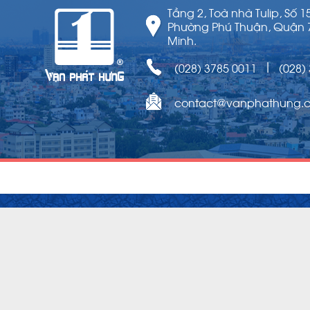
Tầng 2, Toà nhà Tulip, Số 
Phường Phú Thuận, Quận 
Minh.
(028) 3785 0011
(028)
|
contact@vanphathung.