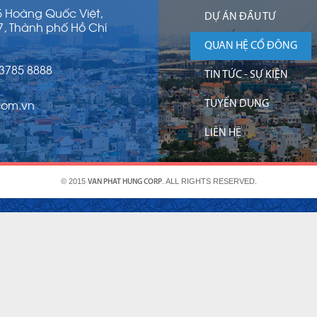
15 Hoàng Quốc Việt,
DỰ ÁN ĐẦU TƯ
7, Thành phố Hồ Chí
QUAN HỆ CỔ ĐÔNG
 3785 8888
TIN TỨC - SỰ KIỆN
com.vn
TUYỂN DỤNG
LIÊN HỆ
© 2015
. ALL RIGHTS RESERVED.
VAN PHAT HUNG CORP