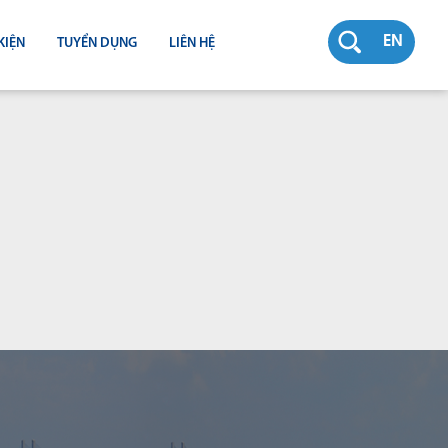
EN
KIỆN
TUYỂN DỤNG
LIÊN HỆ
RƯỜNG
N
TY
CH