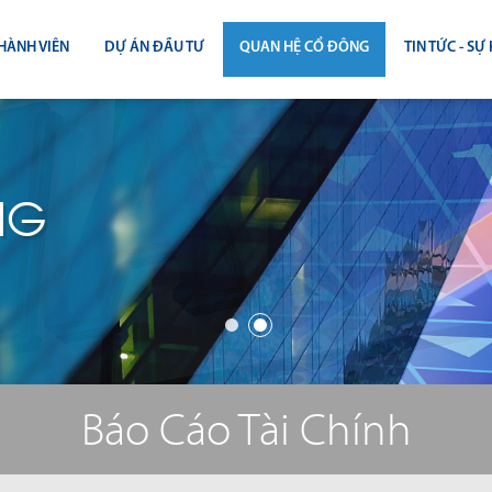
HÀNH VIÊN
DỰ ÁN ĐẦU TƯ
QUAN HỆ CỔ ĐÔNG
TIN TỨC - SỰ 
CÔNG BỐ THÔNG TIN
TIN THỊ T
ĐẠI HỘI ĐỒNG CỔ ĐÔNG
TIN DỰ Á
NG
BÁO CÁO THƯỜNG NIÊN
TIN CÔNG 
BÁO CÁO TÀI CHÍNH
BÁO CÁO QUẢN TRỊ CÔNG TY
ĐIỀU LỆ - QUY CHẾ - BẢN CÁO BẠ
Báo Cáo Tài Chính