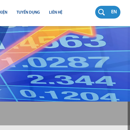
EN
KIỆN
TUYỂN DỤNG
LIÊN HỆ
RƯỜNG
N
TY
CH