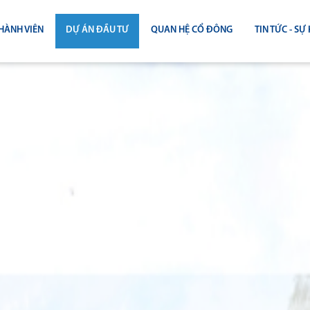
HÀNH VIÊN
DỰ ÁN ĐẦU TƯ
QUAN HỆ CỔ ĐÔNG
TIN TỨC - SỰ 
CÔNG BỐ THÔNG TIN
TIN THỊ T
ĐẠI HỘI ĐỒNG CỔ ĐÔNG
TIN DỰ Á
BÁO CÁO THƯỜNG NIÊN
TIN CÔNG 
BÁO CÁO TÀI CHÍNH
BÁO CÁO QUẢN TRỊ CÔNG TY
ĐIỀU LỆ - QUY CHẾ - BẢN CÁO BẠ