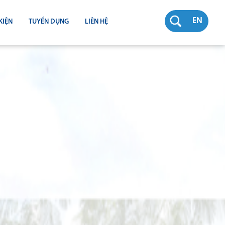
EN
KIỆN
TUYỂN DỤNG
LIÊN HỆ
RƯỜNG
N
TY
CH