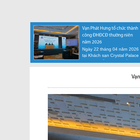
Vạn Phát Hưng tổ chức thành
công ĐHĐCĐ thường niên
năm 2026
Ngày 22 tháng 04 năm 2026
tại Khách sạn Crystal Palace
– 13 Nguyễn Lương Bằng,...
Vạn