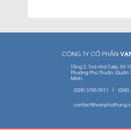
CÔNG TY CỔ PHẦN
VẠ
Tầng 2, Toà nhà Tulip, Số 
Phường Phú Thuận, Quận 
Minh.
(028) 3785 0011
(028)
|
contact@vanphathung.