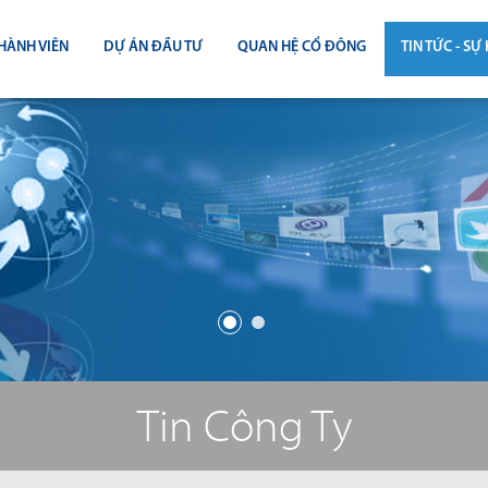
HÀNH VIÊN
DỰ ÁN ĐẦU TƯ
QUAN HỆ CỔ ĐÔNG
TIN TỨC - SỰ 
CÔNG BỐ THÔNG TIN
TIN THỊ T
ĐẠI HỘI ĐỒNG CỔ ĐÔNG
TIN DỰ Á
BÁO CÁO THƯỜNG NIÊN
TIN CÔNG 
BÁO CÁO TÀI CHÍNH
BÁO CÁO QUẢN TRỊ CÔNG TY
ĐIỀU LỆ - QUY CHẾ - BẢN CÁO BẠ
Tin Công Ty