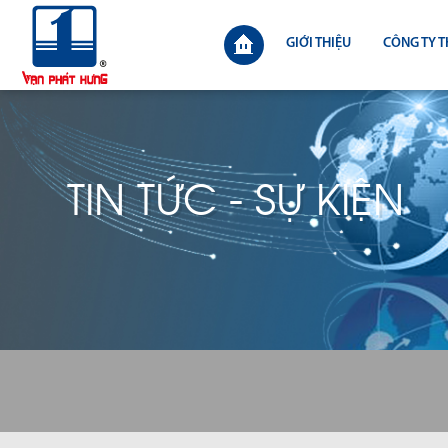
GIỚI THIỆU
CÔNG TY T
TIN TỨC - SỰ KIỆN