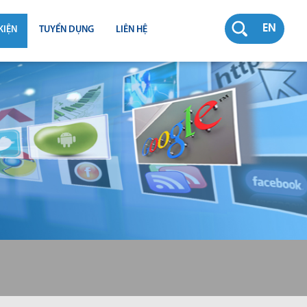
EN
KIỆN
TUYỂN DỤNG
LIÊN HỆ
RƯỜNG
N
TY
CH