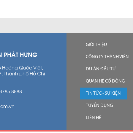
GIỚI THIỆU
N PHÁT HƯNG
CÔNG TY THÀNH VIÊN
15 Hoàng Quốc Việt,
DỰ ÁN ĐẦU TƯ
7, Thành phố Hồ Chí
QUAN HỆ CỔ ĐÔNG
 3785 8888
TIN TỨC - SỰ KIỆN
com.vn
TUYỂN DỤNG
LIÊN HỆ