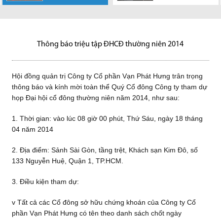
Công ty Cổ phần
Phát Hưng chính
Ngày 26-04-2016,
Vạn Phát Hưng
Sáng ngày 13-2-
trên
hộ trên dưới 1 tỷ
Vạn Phát Hưng
Tài Nguyên Môi
bếp)
Vạn Phát Hưng trân trọng
thức mở bán Căn hộ Hoàng
tại Khách sạn Crystal Palace –
chân thành cảm ơn sự hợp tác
2018 tại trường Đại học Bạc
Vnexpress.net tại đâyLa Casa
đồng đang dần trở nên khan
Công ty Cổ phần Vạn Phát
chân thành cảm ơn sự hợp tác
Trường TP.HCM
thông báo và...
Quốc Việt. Quy trình...
C17/1/2 Nguyễn Lương Bằng,
của Quý khách...
Liêu, tỉnh Bạc Liêu, Quỹ Thời...
là một trong những dự án có
hiếm tại thị...
Dự án Nhơn Đức tọa lạc tại Xã
Hưng, chủ đầu tư các dự án
của Quý khách...
Phú Mỹ...
vị...
Nhơn Đức, Huyện Nhà Bè, TP.
BĐS tại TP.HCM với...
HCM với...
Thông báo triệu tập ĐHCĐ thường niên 2014
Hội đồng quản trị Công ty Cổ phần Vạn Phát Hưng trân trọng
thông báo và kính mời toàn thể Quý Cổ đông Công ty tham dự
họp Đại hội cổ đông thường niên năm 2014, như sau:
1. Thời gian: vào lúc 08 giờ 00 phút, Thứ Sáu, ngày 18 tháng
04 năm 2014
2. Địa điểm: Sảnh Sài Gòn, tầng trệt, Khách sạn Kim Đô, số
133 Nguyễn Huệ, Quận 1, TP.HCM.
3. Điều kiện tham dự:
v Tất cả các Cổ đông sở hữu chứng khoán của Công ty Cổ
phần Vạn Phát Hưng có tên theo danh sách chốt ngày