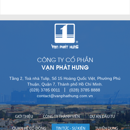
CÔNG TY CỔ PHẦN
VẠN PHÁT HƯNG
Tầng 2, Toà nhà Tulip, Số 15 Hoàng Quốc Việt, Phường Phú
Thuận, Quận 7, Thành phố Hồ Chí Minh.
|
(028) 3785 0011
(028) 3785 8888
contact@vanphathung.com.vn
GIỚI THIỆU
CÔNG TY THÀNH VIÊN
DỰ ÁN ĐẦU TƯ
QUAN HỆ CỔ ĐÔNG
TIN TỨC - SỰ KIỆN
TUYỂN DỤNG