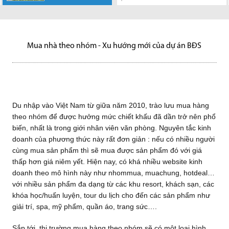
Nam từ giữa năm
Công ty Cổ phần
Vạn Phát Hưng
qua, Công ty Cổ phần Vạn
nhà tài trợ STF
tiền đường
Block 1 - Khu
2012
2010, trào lưu mua hàng theo
Ngày 20-03-2012 tại khách sạn
Vạn Phát Hưng chân thành
chân thành cảm ơn sự hợp tác
Phát Hưng đã chủ trì tổ...
(Quỹ Thời báo Kinh tế Sài
Hoàng Quốc Việt, phường Phú
Phức hợp La Casa, những
nhóm để được...
Kim Đô, Công ty Cổ phần Vạn
cảm ơn sự hợp tác của Quý
của Quý khách...
Gòn)...
Thuận, quận 7 cách...
ngày đầu...
Phát Hưng đã tổ...
khách...
Mua nhà theo nhóm - Xu hướng mới của dự án BĐS
Du nhập vào Việt Nam từ giữa năm 2010, trào lưu mua hàng
theo nhóm để được hưởng mức chiết khấu đã dần trở nên phổ
biến, nhất là trong giới nhân viên văn phòng. Nguyên tắc kinh
doanh của phương thức này rất đơn giản : nếu có nhiều người
cùng mua sản phẩm thì sẽ mua được sản phẩm đó với giá
thấp hơn giá niêm yết. Hiện nay, có khá nhiều website kinh
doanh theo mô hình này như nhommua, muachung, hotdeal…
với nhiều sản phẩm đa dạng từ các khu resort, khách sạn, các
khóa học/huấn luyện, tour du lịch cho đến các sản phẩm như
giải trí, spa, mỹ phẩm, quần áo, trang sức….
Sắp tới, thị trường mua hàng theo nhóm sẽ có một loại hình