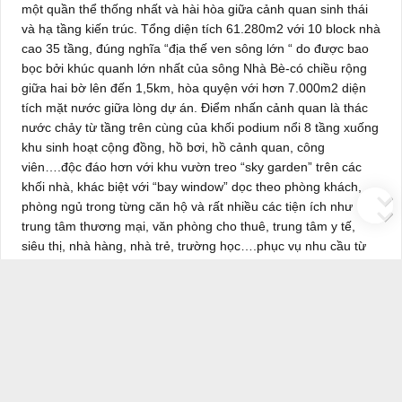
một quần thể thống nhất và hài hòa giữa cảnh quan sinh thái
và hạ tầng kiến trúc. Tổng diện tích 61.280m2 với 10 block nhà
cao 35 tầng, đúng nghĩa “địa thế ven sông lớn “ do được bao
bọc bởi khúc quanh lớn nhất của sông Nhà Bè-có chiều rộng
giữa hai bờ lên đến 1,5km, hòa quyện với hơn 7.000m2 diện
tích mặt nước giữa lòng dự án. Điểm nhấn cảnh quan là thác
nước chảy từ tầng trên cùng của khối podium nổi 8 tầng xuống
khu sinh hoạt cộng đồng, hồ bơi, hồ cảnh quan, công
viên….độc đáo hơn với khu vườn treo “sky garden” trên các
khối nhà, khác biệt với “bay window” dọc theo phòng khách,
phòng ngủ trong từng căn hộ và rất nhiều các tiện ích như
trung tâm thương mại, văn phòng cho thuê, trung tâm y tế,
siêu thị, nhà hàng, nhà trẻ, trường học….phục vụ nhu cầu từ
căn bản đến cao cấp cho cư dân. Tất cả đang cùng hòa nhịp,
để bắt đầu viết lên một bản giao hưởng của Gió và Nước.
Chúng tôi, chủ đầu tư và nhóm các nhà tư vấn thực hiện dự
án, bằng tất cả tâm huyết của mình tiếp tục cam kết và khẳng
định cùng Quý khách hàng: Với La Casa - chúng tôi không chỉ
bán nhà mà còn trao tặng giá trị cuộc sống.