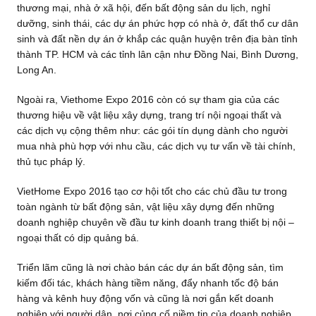
thương mại, nhà ở xã hội, đến bất động sản du lịch, nghỉ
dưỡng, sinh thái, các dự án phức hợp có nhà ở, đất thổ cư dân
sinh và đất nền dự án ở khắp các quận huyện trên địa bàn tỉnh
thành TP. HCM và các tỉnh lân cận như Đồng Nai, Bình Dương,
Long An.
Ngoài ra, Viethome Expo 2016 còn có sự tham gia của các
thương hiệu về vật liệu xây dựng, trang trí nội ngoại thất và
các dịch vụ cộng thêm như: các gói tín dụng dành cho người
mua nhà phù hợp với nhu cầu, các dịch vụ tư vấn về tài chính,
thủ tục pháp lý.
VietHome Expo 2016 tạo cơ hội tốt cho các chủ đầu tư trong
toàn ngành từ bất động sản, vật liệu xây dựng đến những
doanh nghiệp chuyên về đầu tư kinh doanh trang thiết bị nội –
ngoại thất có dịp quảng bá.
Triển lãm cũng là nơi chào bán các dự án bất động sản, tìm
kiếm đối tác, khách hàng tiềm năng, đẩy nhanh tốc độ bán
hàng và kênh huy động vốn và cũng là nơi gắn kết doanh
nghiệp với người dân, nơi củng cố niềm tin của doanh nghiệp