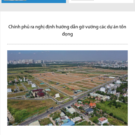
Chính phủ vừa
chính thức ban
ban hành Nghị định số
hành kế hoạch triển khai quy
147/2026/NĐ-CP hướng dẫn
hoạch đô thị đến năm...
thực hiện cơ...
Chính phủ ra nghị định hướng dẫn gỡ vướng các dự án tồn
đọng