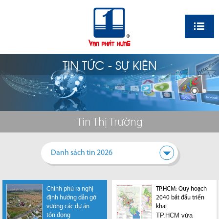
EN
TIN TỨC - SỰ KIỆN
Tin Thị Trường
Danh sách tin 2026
Chính phủ ra nghị
TP.HCM: Quy hoạch
định hướng dẫn gỡ
2040 bắt đầu triển
vướng các dự án
khai
TP.HCM vừa
tồn đọng