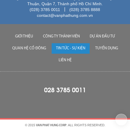
Thuận, Quận 7, Thành phố Hồ Chí Minh.
|
(028) 3785 0011
(028) 3785 8888
contact@vanphathung.com.vn
GIỚI THIỆU
CÔNG TY THÀNH VIÊN
DỰ ÁN ĐẦU TƯ
QUAN HỆ CỔ ĐÔNG
TIN TỨC - SỰ KIỆN
TUYỂN DỤNG
LIÊN HỆ
028 3785 0011
© 2015
. ALL RIGHTS RESERVED.
VAN PHAT HUNG CORP