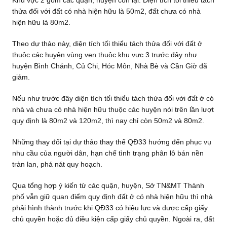
Khu vực 2 gồm các quận, huyện còn lại. Diện tích tối thiểu tách
thửa đối với đất có nhà hiện hữu là 50m2, đất chưa có nhà
hiện hữu là 80m2.
Theo dự thảo này, diện tích tối thiểu tách thửa đối với đất ở
thuộc các huyện vùng ven thuộc khu vực 3 trước đây như
huyện Bình Chánh, Củ Chi, Hóc Môn, Nhà Bè và Cần Giờ đã
giảm.
Nếu như trước đây diện tích tối thiểu tách thửa đối với đất ở có
nhà và chưa có nhà hiện hữu thuộc các huyện nói trên lần lượt
quy định là 80m2 và 120m2, thì nay chỉ còn 50m2 và 80m2.
Những thay đổi tại dự thảo thay thế QĐ33 hướng đến phục vụ
nhu cầu của người dân, hạn chế tình trạng phân lô bán nền
tràn lan, phá nát quy hoạch.
Qua tổng hợp ý kiến từ các quận, huyện, Sở TN&MT Thành
phố vẫn giữ quan điểm quy định đất ở có nhà hiện hữu thì nhà
phải hình thành trước khi QĐ33 có hiệu lực và được cấp giấy
chủ quyền hoặc đủ điều kiện cấp giấy chủ quyền. Ngoài ra, đất