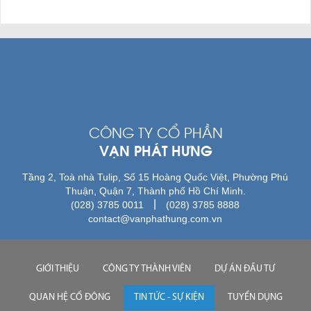
CÔNG TY CỔ PHẦN
VẠN PHÁT HƯNG
Tầng 2, Toà nhà Tulip, Số 15 Hoàng Quốc Việt, Phường Phú
Thuận, Quận 7, Thành phố Hồ Chí Minh.
|
(028) 3785 0011
(028) 3785 8888
contact@vanphathung.com.vn
GIỚI THIỆU
CÔNG TY THÀNH VIÊN
DỰ ÁN ĐẦU TƯ
QUAN HỆ CỔ ĐÔNG
TIN TỨC - SỰ KIỆN
TUYỂN DỤNG