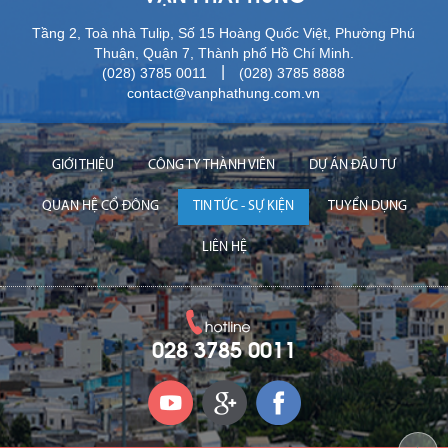
Tầng 2, Toà nhà Tulip, Số 15 Hoàng Quốc Việt, Phường Phú
Thuận, Quận 7, Thành phố Hồ Chí Minh.
|
(028) 3785 0011
(028) 3785 8888
contact@vanphathung.com.vn
GIỚI THIỆU
CÔNG TY THÀNH VIÊN
DỰ ÁN ĐẦU TƯ
QUAN HỆ CỔ ĐÔNG
TIN TỨC - SỰ KIỆN
TUYỂN DỤNG
LIÊN HỆ
028 3785 0011