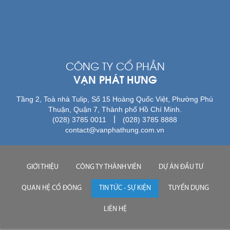
CÔNG TY CỔ PHẦN
VẠN PHÁT HƯNG
Tầng 2, Toà nhà Tulip, Số 15 Hoàng Quốc Việt, Phường Phú
Thuận, Quận 7, Thành phố Hồ Chí Minh.
|
(028) 3785 0011
(028) 3785 8888
contact@vanphathung.com.vn
GIỚI THIỆU
CÔNG TY THÀNH VIÊN
DỰ ÁN ĐẦU TƯ
QUAN HỆ CỔ ĐÔNG
TIN TỨC - SỰ KIỆN
TUYỂN DỤNG
LIÊN HỆ