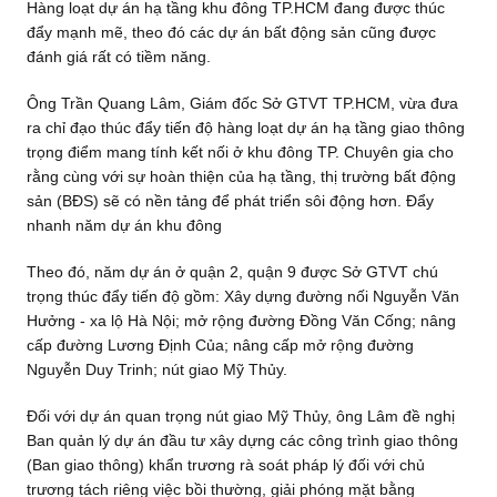
Hàng loạt dự án hạ tầng khu đông TP.HCM đang được thúc
đẩy mạnh mẽ, theo đó các dự án bất động sản cũng được
đánh giá rất có tiềm năng.
Ông Trần Quang Lâm, Giám đốc Sở GTVT TP.HCM, vừa đưa
ra chỉ đạo thúc đẩy tiến độ hàng loạt dự án hạ tầng giao thông
trọng điểm mang tính kết nối ở khu đông TP. Chuyên gia cho
rằng cùng với sự hoàn thiện của hạ tầng, thị trường bất động
sản (BĐS) sẽ có nền tảng để phát triển sôi động hơn. Đẩy
nhanh năm dự án khu đông
Theo đó, năm dự án ở quận 2, quận 9 được Sở GTVT chú
trọng thúc đẩy tiến độ gồm: Xây dựng đường nối Nguyễn Văn
Hưởng - xa lộ Hà Nội; mở rộng đường Đồng Văn Cống; nâng
cấp đường Lương Định Của; nâng cấp mở rộng đường
Nguyễn Duy Trinh; nút giao Mỹ Thủy.
Đối với dự án quan trọng nút giao Mỹ Thủy, ông Lâm đề nghị
Ban quản lý dự án đầu tư xây dựng các công trình giao thông
(Ban giao thông) khẩn trương rà soát pháp lý đối với chủ
trương tách riêng việc bồi thường, giải phóng mặt bằng