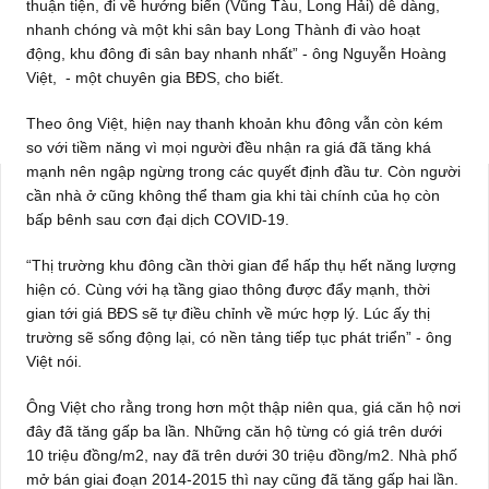
thuận tiện, đi về hướng biển (Vũng Tàu, Long Hải) dễ dàng,
nhanh chóng và một khi sân bay Long Thành đi vào hoạt
động, khu đông đi sân bay nhanh nhất” - ông Nguyễn Hoàng
Việt, - một chuyên gia BĐS, cho biết.
Theo ông Việt, hiện nay thanh khoản khu đông vẫn còn kém
so với tiềm năng vì mọi người đều nhận ra giá đã tăng khá
mạnh nên ngập ngừng trong các quyết định đầu tư. Còn người
cần nhà ở cũng không thể tham gia khi tài chính của họ còn
bấp bênh sau cơn đại dịch COVID-19.
“Thị trường khu đông cần thời gian để hấp thụ hết năng lượng
hiện có. Cùng với hạ tầng giao thông được đẩy mạnh, thời
gian tới giá BĐS sẽ tự điều chỉnh về mức hợp lý. Lúc ấy thị
trường sẽ sống động lại, có nền tảng tiếp tục phát triển” - ông
Việt nói.
Ông Việt cho rằng trong hơn một thập niên qua, giá căn hộ nơi
đây đã tăng gấp ba lần. Những căn hộ từng có giá trên dưới
10 triệu đồng/m2, nay đã trên dưới 30 triệu đồng/m2. Nhà phố
mở bán giai đoạn 2014-2015 thì nay cũng đã tăng gấp hai lần.