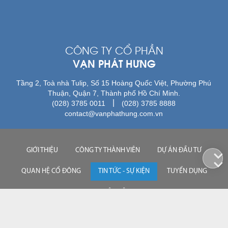
CÔNG TY CỔ PHẦN
VẠN PHÁT HƯNG
Tầng 2, Toà nhà Tulip, Số 15 Hoàng Quốc Việt, Phường Phú
Thuận, Quận 7, Thành phố Hồ Chí Minh.
|
(028) 3785 0011
(028) 3785 8888
contact@vanphathung.com.vn
GIỚI THIỆU
CÔNG TY THÀNH VIÊN
DỰ ÁN ĐẦU TƯ
QUAN HỆ CỔ ĐÔNG
TIN TỨC - SỰ KIỆN
TUYỂN DỤNG
LIÊN HỆ