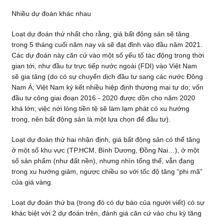
Nhiều dự đoán khác nhau
Loạt dự đoán thứ nhất cho rằng, giá bất động sản sẽ tăng
trong 5 tháng cuối năm nay và sẽ đạt đỉnh vào đầu năm 2021.
Các dự đoán này căn cứ vào một số yếu tố tác động trong thời
gian tới, như đầu tư trực tiếp nước ngoài (FDI) vào Việt Nam
sẽ gia tăng (do có sự chuyển dịch đầu tư sang các nước Đông
Nam Á; Việt Nam ký kết nhiều hiệp định thương mại tự do; vốn
đầu tư công giai đoạn 2016 - 2020 được dồn cho năm 2020
khá lớn; việc nới lỏng tiền tệ sẽ làm lạm phát có xu hướng
trong, nên bất động sản là một lựa chọn để đầu tư).
Loạt dự đoán thứ hai nhận định, giá bất động sản có thể tăng
ở một số khu vực (TP.HCM, Bình Dương, Đồng Nai…), ở một
số sản phẩm (như đất nền), nhưng nhìn tổng thể, vẫn đang
trong xu hướng giảm, ngược chiều so với tốc độ tăng “phi mã”
của giá vàng.
Loạt dự đoán thứ ba (trong đó có dự báo của người viết) có sự
khác biệt với 2 dự đoán trên, đánh giá căn cứ vào chu kỳ tăng