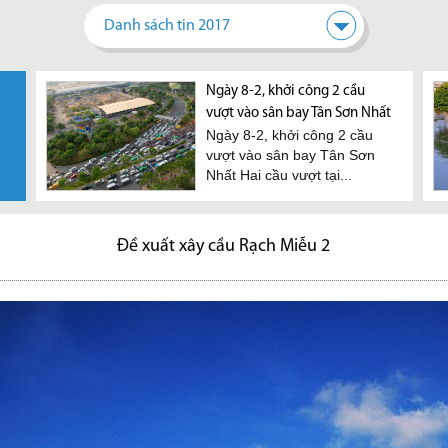
Danh sách tin 2017
thu
TP.HCM kiến nghị đầu tư 2
HoREA kiến nghị giãn tiến độ
Ngày 8-2, khởi công 2 cầu
Thị trường văn phòng cho
Cầu C
m 2019
tuyến cao tốc đi Bình Phước,
nộp tiền sử dụng đất
vượt vào sân bay Tân Sơn Nhất
thuê tại trung tâm Tp.HCM
hành
iệp,
HoREA đề xuất cho cá nhân,
Ngày 8-2, khởi công 2 cầu
Theo
Tây Ninh
tiếp tục khan hiếm đến hết
khai
hộ gia đình và doanh nghiệp
vượt vào sân bay Tân Sơn
trong
UBND TP.HCM vừa kiến nghị
năm 2020
được giãn tiến độ...
Nhất Hai cầu vượt tại...
trên 
Bộ Giao thông vận tải ưu tiên
Theo Savills Việt Nam, nguồn
sớm đầu tư xây dựng...
cung văn phòng hạng A tại
trung tâm Tp.HCM dự báo sẽ...
Đề xuất xây cầu Rạch Miễu 2