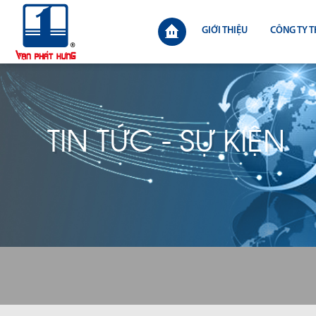
GIỚI THIỆU
CÔNG TY T
TIN TỨC - SỰ KIỆN