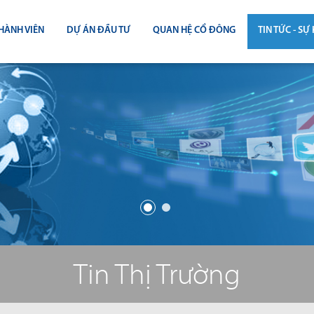
HÀNH VIÊN
DỰ ÁN ĐẦU TƯ
QUAN HỆ CỔ ĐÔNG
TIN TỨC - SỰ 
CÔNG BỐ THÔNG TIN
TIN THỊ T
ĐẠI HỘI ĐỒNG CỔ ĐÔNG
TIN DỰ Á
BÁO CÁO THƯỜNG NIÊN
TIN CÔNG 
BÁO CÁO TÀI CHÍNH
BÁO CÁO QUẢN TRỊ CÔNG TY
ĐIỀU LỆ - QUY CHẾ - BẢN CÁO BẠ
Tin Thị Trường