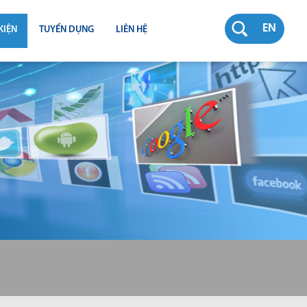
EN
KIỆN
TUYỂN DỤNG
LIÊN HỆ
RƯỜNG
N
TY
CH