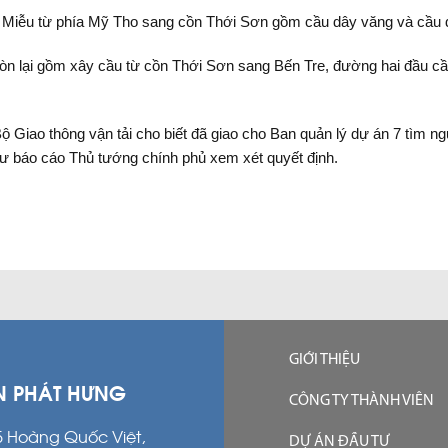
Miễu từ phía Mỹ Tho sang cồn Thới Sơn gồm cầu dây văng và cầu dẫ
 lại gồm xây cầu từ cồn Thới Sơn sang Bến Tre, đường hai đầu cầu 
Bộ Giao thông vận tải cho biết đã giao cho Ban quản lý dự án 7 tìm 
tư báo cáo Thủ tướng chính phủ xem xét quyết định.
GIỚI THIỆU
N PHÁT HƯNG
CÔNG TY THÀNH VIÊN
15 Hoàng Quốc Việt,
DỰ ÁN ĐẦU TƯ