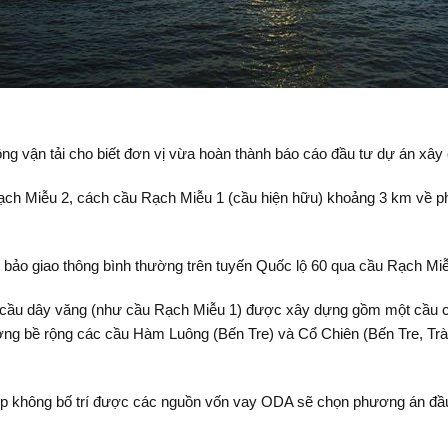
ông vận tải cho biết đơn vị vừa hoàn thành báo cáo đầu tư dự án xâ
ạch Miễu 2, cách cầu Rạch Miễu 1 (cầu hiện hữu) khoảng 3 km về p
bảo giao thông bình thường trên tuyến Quốc lộ 60 qua cầu Rạch Miễ
g cầu dây văng (như cầu Rạch Miễu 1) được xây dựng gồm một cầu c
ơng bề rộng các cầu Hàm Luông (Bến Tre) và Cổ Chiên (Bến Tre, Tr
ợp không bố trí được các nguồn vốn vay ODA sẽ chọn phương án đầu