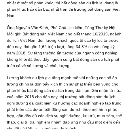
nhiệt ở một số phân khúc, thì bất động sản du lịch lại đang là
phân khúc hấp dẫn bậc nhất trên thị trường bất động sản Việt
Nam.
Ông Nguyễn Văn Đính, Phó Chủ tịch kiêm Tổng Thư ký Hội
Môi giới Bất động sản Việt Nam cho biết tháng 10/2019, ngành
du lịch Việt Nam đón lượng khách quốc tế cao kỷ lục từ trước
đến nay, đạt gần 1,62 triệu lượt, tăng 34,3% so với cùng kỳ
năm 2018. Sự tăng trưởng ấn tượng của ngành công nghiệp
không khói đã thúc đẩy nguồn cung bất động sản du lịch phát
triển cả về số lượng và chất lượng.
Lượng khách du lịch gia tăng mạnh mẽ với những con số ấn
tượng chính là đòn bẩy kích thích sự phát triển bền vững cho
phân khúc bất động sản du lịch trong dài hạn. Ghi nhận từ nửa
cuối năm 2018 cho đến nay, thị trường bất động sản du lịch,
nghỉ dưỡng đã xuất hiện xu hướng các doanh nghiệp tập trung
phát triển các dự án bất động sản du lịch theo mô hình phức
hợp, gắn đầy đủ các dịch vụ nghỉ dưỡng, lưu trú, mua sắm, thể
thao, giải trí trải nghiệm nhằm đáp ứng nhu cầu một điểm đến
cho tất cả (All - in - one) của du khách.