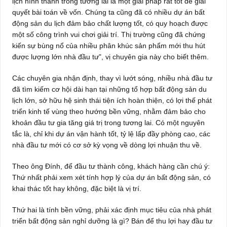
lịch hình thành trong tương lai là một giải pháp rất tốt để giải
quyết bài toán về vốn. Chúng ta cũng đã có nhiều dự án bất
động sản du lịch đảm bảo chất lượng tốt, có quy hoạch được
một số công trình vui chơi giải trí. Thị trường cũng đã chứng
kiến sự bùng nổ của nhiều phân khúc sản phẩm mới thu hút
được lượng lớn nhà đầu tư", vị chuyên gia này cho biết thêm.
Các chuyên gia nhận định, thay vì lướt sóng, nhiều nhà đầu tư
đã tìm kiếm cơ hội dài hạn tại những tổ hợp bất động sản du
lịch lớn, sở hữu hệ sinh thái tiện ích hoàn thiện, có lợi thế phát
triển kinh tế vùng theo hướng bền vững, nhằm đảm bảo cho
khoản đầu tư gia tăng giá trị trong tương lai. Có một nguyên
tắc là, chỉ khi dự án vận hành tốt, tỷ lệ lấp đầy phòng cao, các
nhà đầu tư mới có cơ sở kỳ vọng về dòng lợi nhuận thu về.
Theo ông Đính, để đầu tư thành công, khách hàng cần chú ý:
Thứ nhất phải xem xét tính hợp lý của dự án bất động sản, có
khai thác tốt hay không, đặc biệt là vị trí.
Thứ hai là tính bền vững, phải xác định mục tiêu của nhà phát
triển bất động sản nghỉ dưỡng là gì? Bán để thu lợi hay đầu tư