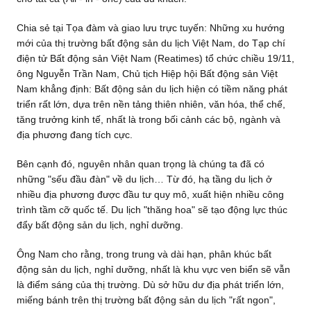
Chia sẻ tại Tọa đàm và giao lưu trực tuyến: Những xu hướng
mới của thị trường bất động sản du lịch Việt Nam, do Tạp chí
điện tử Bất động sản Việt Nam (Reatimes) tổ chức chiều 19/11,
ông Nguyễn Trần Nam, Chủ tịch Hiệp hội Bất động sản Việt
Nam khẳng định: Bất động sản du lịch hiện có tiềm năng phát
triển rất lớn, dựa trên nền tảng thiên nhiên, văn hóa, thể chế,
tăng trưởng kinh tế, nhất là trong bối cảnh các bộ, ngành và
địa phương đang tích cực.
Bên cạnh đó, nguyên nhân quan trọng là chúng ta đã có
những "sếu đầu đàn" về du lịch… Từ đó, hạ tầng du lịch ở
nhiều địa phương được đầu tư quy mô, xuất hiện nhiều công
trình tầm cỡ quốc tế. Du lịch "thăng hoa" sẽ tạo động lực thúc
đẩy bất động sản du lịch, nghỉ dưỡng.
Ông Nam cho rằng, trong trung và dài hạn, phân khúc bất
động sản du lịch, nghỉ dưỡng, nhất là khu vực ven biển sẽ vẫn
là điểm sáng của thị trường. Dù sở hữu dư địa phát triển lớn,
miếng bánh trên thị trường bất động sản du lịch "rất ngon",