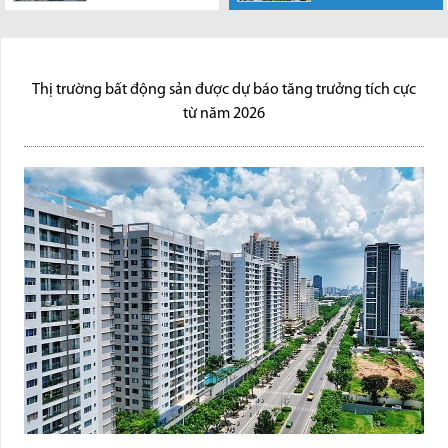
như nhà riêng lẻ,
2026
chung cư, sản phẩm trong dự
Thị trường bất động sản dân
án sẽ có mã...
cư đang bước vào giai đoạn
phục hồi ổn...
Thị trường bất động sản được dự báo tăng trưởng tích cực
từ năm 2026