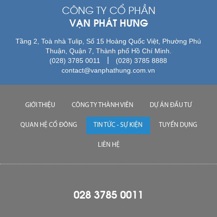
CÔNG TY CỔ PHẦN
VẠN PHÁT HƯNG
Tầng 2, Toà nhà Tulip, Số 15 Hoàng Quốc Việt, Phường Phú
Thuận, Quận 7, Thành phố Hồ Chí Minh.
|
(028) 3785 0011
(028) 3785 8888
contact@vanphathung.com.vn
GIỚI THIỆU
CÔNG TY THÀNH VIÊN
DỰ ÁN ĐẦU TƯ
QUAN HỆ CỔ ĐÔNG
TIN TỨC - SỰ KIỆN
TUYỂN DỤNG
LIÊN HỆ
028 3785 0011