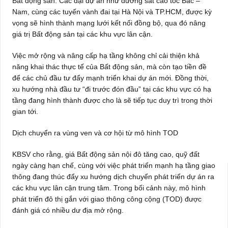
Bất động sản. Các đại dự án như đường sắt cao tốc Bắc –
Nam, cùng các tuyến vành đai tại Hà Nội và TP.HCM, được kỳ
vọng sẽ hình thành mạng lưới kết nối đồng bộ, qua đó nâng
giá trị Bất động sản tại các khu vực lân cận.
Việc mở rộng và nâng cấp hạ tầng không chỉ cải thiện khả
năng khai thác thực tế của Bất động sản, mà còn tạo tiền đề
để các chủ đầu tư đẩy mạnh triển khai dự án mới. Đồng thời,
xu hướng nhà đầu tư “đi trước đón đầu” tại các khu vực có hạ
tầng đang hình thành được cho là sẽ tiếp tục duy trì trong thời
gian tới.
Dịch chuyển ra vùng ven và cơ hội từ mô hình TOD
KBSV cho rằng, giá Bất động sản nội đô tăng cao, quỹ đất
ngày càng hạn chế, cùng với việc phát triển mạnh hạ tầng giao
thông đang thúc đẩy xu hướng dịch chuyển phát triển dự án ra
các khu vực lân cận trung tâm. Trong bối cảnh này, mô hình
phát triển đô thị gắn với giao thông công cộng (TOD) được
đánh giá có nhiều dư địa mở rộng.