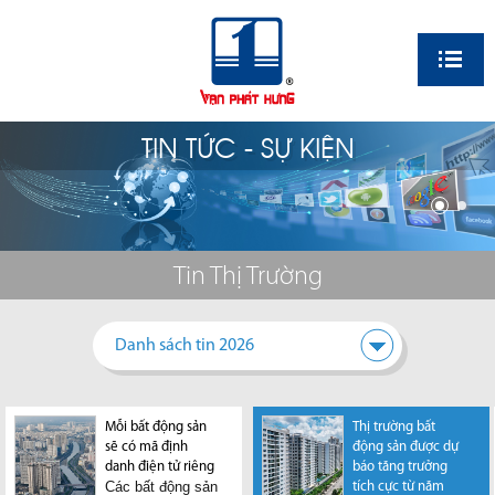
EN
TIN TỨC - SỰ KIỆN
Tin Thị Trường
Danh sách tin 2026
Mỗi bất động sản
Thị trường bất
sẽ có mã định
động sản được dự
danh điện tử riêng
báo tăng trưởng
Các bất động sản
tích cực từ năm