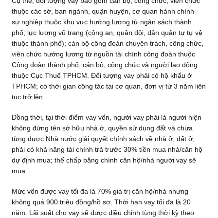
Cụ thể, đối tượng vay bao gồm cán bộ, công chức, viên chức
thuộc các sở, ban ngành, quận huyện, cơ quan hành chính -
sự nghiệp thuộc khu vực hưởng lương từ ngân sách thành
phố; lực lượng vũ trang (công an, quân đội, dân quân tự tự vệ
thuộc thành phố); cán bộ công đoàn chuyên trách, công chức,
viên chức hưởng lương từ nguồn tài chính công đoàn thuộc
Công đoàn thành phố; cán bộ, công chức và người lao động
thuộc Cục Thuế TPHCM. Đối tượng vay phải có hộ khẩu ở
TPHCM; có thời gian công tác tại cơ quan, đơn vị từ 3 năm liên
tục trở lên.
Đồng thời, tại thời điểm vay vốn, người vay phải là người hiện
không đứng tên sở hữu nhà ở, quyền sử dụng đất và chưa
từng được Nhà nước giải quyết chính sách về nhà ở, đất ở;
phải có khả năng tài chính trả trước 30% tiền mua nhà/căn hộ
dự định mua; thế chấp bằng chính căn hộ/nhà người vay sẽ
mua.
Mức vốn được vay tối đa là 70% giá trị căn hộ/nhà nhưng
không quá 900 triệu đồng/hồ sơ. Thời hạn vay tối đa là 20
năm. Lãi suất cho vay sẽ được điều chỉnh từng thời kỳ theo