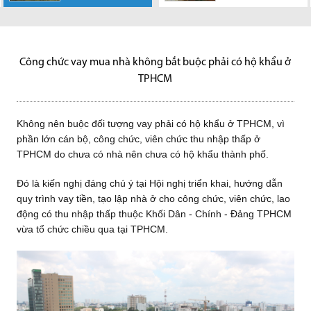
Không nên buộc
HoREA cho rằng
Giao các sở,
Nguồn cung căn
Văn phòng chính
các thị trường
đối tượng vay phải có hộ khẩu
cần phải bổ sung quy định cho
ngành được phân công chủ trì
hộ cao cấp hiện nay đang khá
phủ phát đi thông báo số
bất động sản ở châu Á - Thái
ở TPHCM, vì phần lớn cán...
phép thực hiện thủ tục
thụ lý, giải quyết các nhóm
hạn chế, nên theo các chuyên
33/TB-VPCP truyền đạt ý kiến
Bình Dương đang...
chuyển...
dự...
gia...
kết...
Công chức vay mua nhà không bắt buộc phải có hộ khẩu ở
TPHCM
Không nên buộc đối tượng vay phải có hộ khẩu ở TPHCM, vì
phần lớn cán bộ, công chức, viên chức thu nhập thấp ở
TPHCM do chưa có nhà nên chưa có hộ khẩu thành phố.
Đó là kiến nghị đáng chú ý tại Hội nghị triển khai, hướng dẫn
quy trình vay tiền, tạo lập nhà ở cho công chức, viên chức, lao
động có thu nhập thấp thuộc Khối Dân - Chính - Đảng TPHCM
vừa tổ chức chiều qua tại TPHCM.