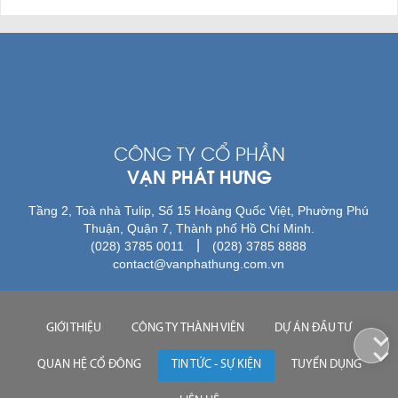
CÔNG TY CỔ PHẦN
VẠN PHÁT HƯNG
Tầng 2, Toà nhà Tulip, Số 15 Hoàng Quốc Việt, Phường Phú
Thuận, Quận 7, Thành phố Hồ Chí Minh.
|
(028) 3785 0011
(028) 3785 8888
contact@vanphathung.com.vn
GIỚI THIỆU
CÔNG TY THÀNH VIÊN
DỰ ÁN ĐẦU TƯ
QUAN HỆ CỔ ĐÔNG
TIN TỨC - SỰ KIỆN
TUYỂN DỤNG