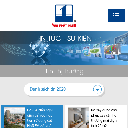
EN
TIN TỨC - SỰ KIỆN
Tin Thị Trường
Danh sách tin 2020
HoREA kiến nghị
Dự đoán thị trường
Thị trường bất
Bộ Xây dựng: Khó
Bộ Xây dựng cho
Kiến nghị không
giãn tiến độ nộp
BĐS 2021
động sản "hứa hẹn"
xác định giá đất thị
phép xây căn hộ
thí điểm tăng thuế
Sang năm 2021,
tiền sử dụng đất
từ những tín hiệu
trường
thương mại diện
căn nhà thứ 2
HoREA đề xuất
thị trường sẽ ra
Theo Bộ Xây
Hiệp hội Bất động
tích cực
tích 25m2