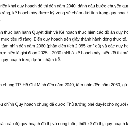
ển khai quy hoạch đô thị đến năm 2040, đánh dấu bước chuyển quan 
h rõ ràng, kế hoạch này được kỳ vọng sẽ chấm dứt tình trạng quy hoạch
.
 thức ban hành Quyết định về Kế hoạch thực hiện các đồ án quy hoạ
mục tiêu rõ ràng: Biến quy hoạch trên giấy thành hành động thực tế. 
tầm nhìn đến năm 2060 (phần diện tích 2.095 km² cũ) và các quy h
thực hiện là giai đoạn 2025 – 2030.mNhờ kế hoạch này, siêu đô thị m
 quy hoạch treo, dự án chậm trễ.
h chung TP. Hồ Chí Minh đến năm 2040, tầm nhìn đến năm 2060, gửi
ều chỉnh Quy hoạch chung đã được Thủ tướng phê duyệt cho người dân
các cấp độ quy hoạch đô thị và nông thôn, thiết kế đô thị, quy hoạ