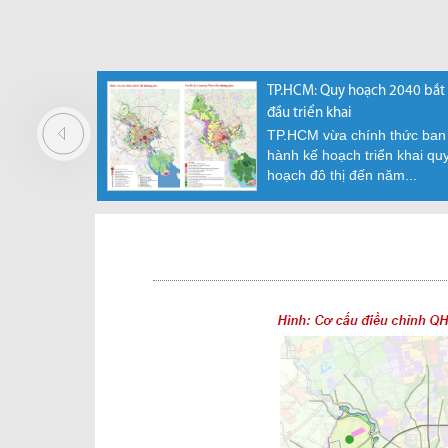
định hướng
TP.HCM: Quy hoạch 2040 bắt
ự án tồn
đầu triển khai
TP.HCM vừa chính thức ban
hành kế hoạch triển khai qu
n hành
hoạch đô thị đến năm...
2026/NĐ-
c hiện