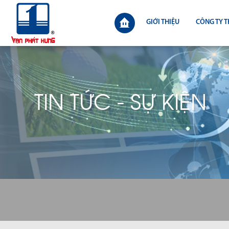
GIỚI THIỆU
CÔNG TY T
TIN TỨC - SỰ KIỆN