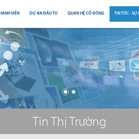
HÀNH VIÊN
DỰ ÁN ĐẦU TƯ
QUAN HỆ CỔ ĐÔNG
TIN TỨC - SỰ 
CÔNG BỐ THÔNG TIN
TIN THỊ T
ĐẠI HỘI ĐỒNG CỔ ĐÔNG
TIN DỰ Á
BÁO CÁO THƯỜNG NIÊN
TIN CÔNG 
BÁO CÁO TÀI CHÍNH
BÁO CÁO QUẢN TRỊ CÔNG TY
ĐIỀU LỆ - QUY CHẾ - BẢN CÁO BẠ
Tin Thị Trường