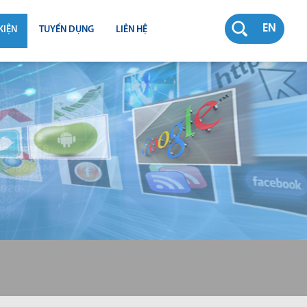
EN
KIỆN
TUYỂN DỤNG
LIÊN HỆ
RƯỜNG
N
TY
CH