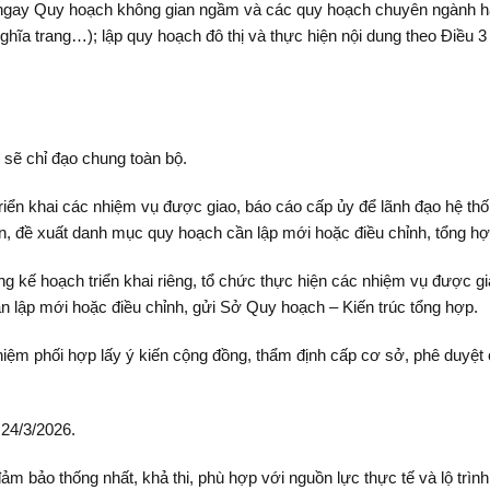
i ngay Quy hoạch không gian ngầm và các quy hoạch chuyên ngành hạ
 nghĩa trang…); lập quy hoạch đô thị và thực hiện nội dung theo Điề
sẽ chỉ đạo chung toàn bộ.
riển khai các nhiệm vụ được giao, báo cáo cấp ủy để lãnh đạo hệ thố
bàn, đề xuất danh mục quy hoạch cần lập mới hoặc điều chỉnh, tổng 
kế hoạch triển khai riêng, tổ chức thực hiện các nhiệm vụ được gi
n lập mới hoặc điều chỉnh, gửi Sở Quy hoạch – Kiến trúc tổng hợp.
hiệm phối hợp lấy ý kiến cộng đồng, thẩm định cấp cơ sở, phê duyệt
 24/3/2026.
bảo thống nhất, khả thi, phù hợp với nguồn lực thực tế và lộ trình p