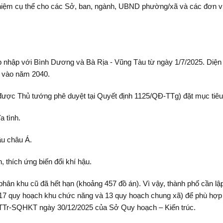
 nhiệm cụ thể cho các Sở, ban, ngành, UBND phường/xã và các đơn vị 
p nhập với Bình Dương và Bà Rịa - Vũng Tàu từ ngày 1/7/2025. Diện t
i vào năm 2040.
được Thủ tướng phê duyệt tại Quyết định 1125/QĐ-TTg) đặt mục tiê
a tình.
đầu châu Á.
, thích ứng biến đổi khí hậu.
phân khu cũ đã hết hạn (khoảng 457 đồ án). Vì vậy, thành phố cần l
, 17 quy hoạch khu chức năng và 13 quy hoạch chung xã) để phù hợp
/TTr-SQHKT ngày 30/12/2025 của Sở Quy hoạch – Kiến trúc.