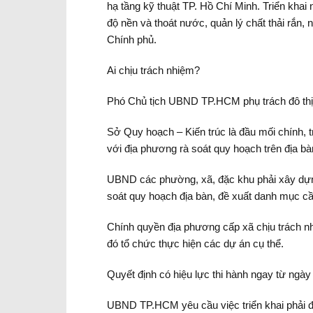
hạ tầng kỹ thuật TP. Hồ Chí Minh. Triển kha
độ nền và thoát nước, quản lý chất thải rắn,
Chính phủ.
Ai chịu trách nhiệm?
Phó Chủ tịch UBND TP.HCM phụ trách đô thị 
Sở Quy hoạch – Kiến trúc là đầu mối chính, t
với địa phương rà soát quy hoạch trên địa 
UBND các phường, xã, đặc khu phải xây dựng 
soát quy hoạch địa bàn, đề xuất danh mục cầ
Chính quyền địa phương cấp xã chịu trách n
đó tổ chức thực hiện các dự án cụ thể.
Quyết định có hiệu lực thi hành ngay từ ngày
UBND TP.HCM yêu cầu việc triển khai phải đảm 