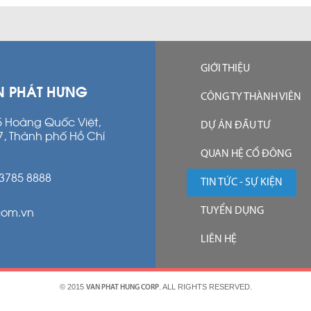
GIỚI THIỆU
N PHÁT HƯNG
CÔNG TY THÀNH VIÊN
15 Hoàng Quốc Việt,
DỰ ÁN ĐẦU TƯ
7, Thành phố Hồ Chí
QUAN HỆ CỔ ĐÔNG
 3785 8888
TIN TỨC - SỰ KIỆN
com.vn
TUYỂN DỤNG
LIÊN HỆ
© 2015
. ALL RIGHTS RESERVED.
VAN PHAT HUNG CORP