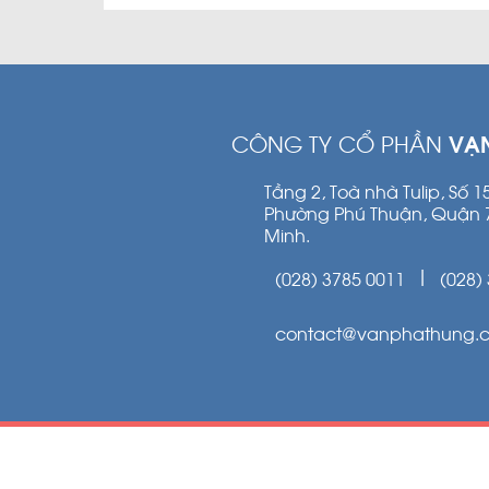
CÔNG TY CỔ PHẦN
VẠ
Tầng 2, Toà nhà Tulip, Số 
Phường Phú Thuận, Quận 
Minh.
(028) 3785 0011
(028)
|
contact@vanphathung.