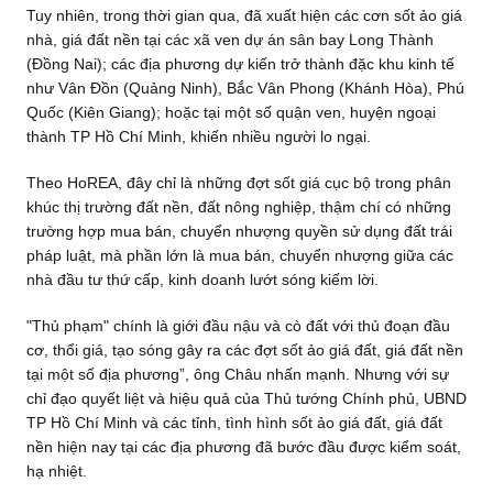
Tuy nhiên, trong thời gian qua, đã xuất hiện các cơn sốt ảo giá
nhà, giá đất nền tại các xã ven dự án sân bay Long Thành
(Đồng Nai); các địa phương dự kiến trở thành đặc khu kinh tế
như Vân Đồn (Quảng Ninh), Bắc Vân Phong (Khánh Hòa), Phú
Quốc (Kiên Giang); hoặc tại một số quận ven, huyện ngoại
thành TP Hồ Chí Minh, khiến nhiều người lo ngại.
Theo HoREA, đây chỉ là những đợt sốt giá cục bộ trong phân
khúc thị trường đất nền, đất nông nghiệp, thậm chí có những
trường hợp mua bán, chuyển nhượng quyền sử dụng đất trái
pháp luật, mà phần lớn là mua bán, chuyển nhượng giữa các
nhà đầu tư thứ cấp, kinh doanh lướt sóng kiếm lời.
"Thủ phạm" chính là giới đầu nậu và cò đất với thủ đoạn đầu
cơ, thổi giá, tạo sóng gây ra các đợt sốt ảo giá đất, giá đất nền
tại một số địa phương”, ông Châu nhấn mạnh. Nhưng với sự
chỉ đạo quyết liệt và hiệu quả của Thủ tướng Chính phủ, UBND
TP Hồ Chí Minh và các tỉnh, tình hình sốt ảo giá đất, giá đất
nền hiện nay tại các địa phương đã bước đầu được kiểm soát,
hạ nhiệt.