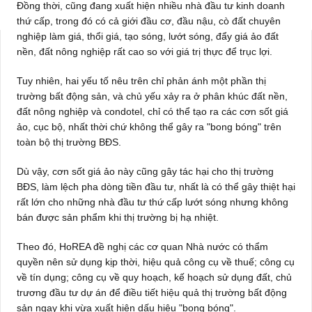
Đồng thời, cũng đang xuất hiện nhiều nhà đầu tư kinh doanh
thứ cấp, trong đó có cả giới đầu cơ, đầu nậu, cò đất chuyên
nghiệp làm giá, thổi giá, tạo sóng, lướt sóng, đẩy giá ảo đất
nền, đất nông nghiệp rất cao so với giá trị thực để trục lợi.
Tuy nhiên, hai yếu tố nêu trên chỉ phản ánh một phần thị
trường bất động sản, và chủ yếu xảy ra ở phân khúc đất nền,
đất nông nghiệp và condotel, chỉ có thể tạo ra các cơn sốt giá
ảo, cục bộ, nhất thời chứ không thể gây ra "bong bóng" trên
toàn bộ thị trường BĐS.
Dù vậy, cơn sốt giá ảo này cũng gây tác hại cho thị trường
BĐS, làm lệch pha dòng tiền đầu tư, nhất là có thể gây thiệt hại
rất lớn cho những nhà đầu tư thứ cấp lướt sóng nhưng không
bán được sản phẩm khi thị trường bị hạ nhiệt.
Theo đó, HoREA đề nghị các cơ quan Nhà nước có thẩm
quyền nên sử dụng kịp thời, hiệu quả công cụ về thuế; công cụ
về tín dụng; công cụ về quy hoạch, kế hoạch sử dụng đất, chủ
trương đầu tư dự án để điều tiết hiệu quả thị trường bất động
sản ngay khi vừa xuất hiện dấu hiệu "bong bóng".