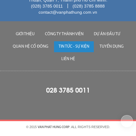
|
(028) 3785 0011
(028) 3785 8888
contact@vanphathung.com.vn
GIỚI THIỆU
CÔNG TY THÀNH VIÊN
DỰ ÁN ĐẦU TƯ
QUAN HỆ CỔ ĐÔNG
TIN TỨC - SỰ KIỆN
TUYỂN DỤNG
LIÊN HỆ
028 3785 0011
© 2015
. ALL RIGHTS RESERVED.
VAN PHAT HUNG CORP