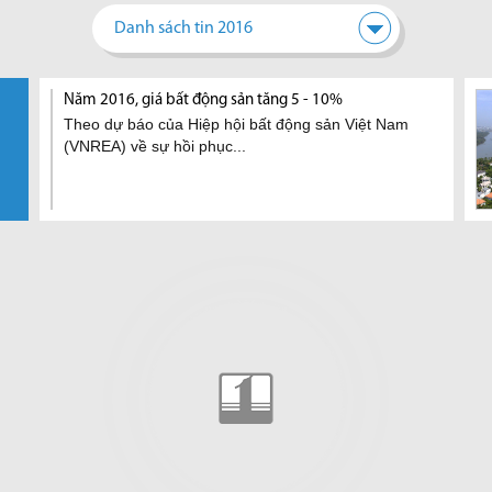
Danh sách tin 2016
u nối
 pháp gì
Quận 7: Cấp phép xây dựng
Nên quy hoạch TP.HCM thành
Năm 2016, giá bất động sản
TPHCM đề nghị được chuyển
Việt Nam đang bước vào thờ
Đánh
Tp.HCM
ng bất động
nhà ở trực tuyến chỉ trong 3
nhiều khu trung tâm
tăng 5 - 10%
đổi 26 ngàn ha đất nông
kỳ dân số vàng, bất động sản
dựng
ừa yêu
TP.HCM trong tương lai sẽ
Theo dự báo của Hiệp hội
Theo
ngày
nghiệp
vào tầm ngắm của các nhà
 tải
hình thành nhiều khu trung
bất động sản Việt Nam
Cục 
 sản
Đây là tin vui cho hàng ngàn
Chiều 6/7, Bí thư Thành uỷ
đầu tư nước ngoài
tâm, theo mô hình 'đa cực'
(VNREA) về sự hồi phục...
và Th
ã có văn
người dân sinh sống tại
TPHCM Nguyễn Thiện Nhân
Theo JLL Việt Nam, đối với
để...
ướng...
Quận 7 (TP. HCM), trong
đã chủ trì buổi họp báo...
các dự án nhà ở và thương
mại, các nhà đầu tư...
thông hướng dẫn về quy.