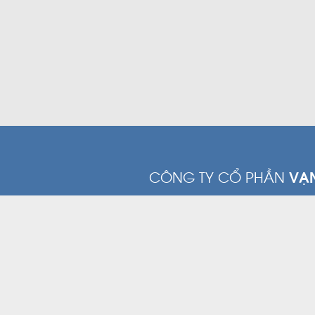
CÔNG TY CỔ PHẦN
VẠ
Tầng 2, Toà nhà Tulip, Số 
Phường Phú Thuận, Quận 
Minh.
(028) 3785 0011
(028)
|
contact@vanphathung.