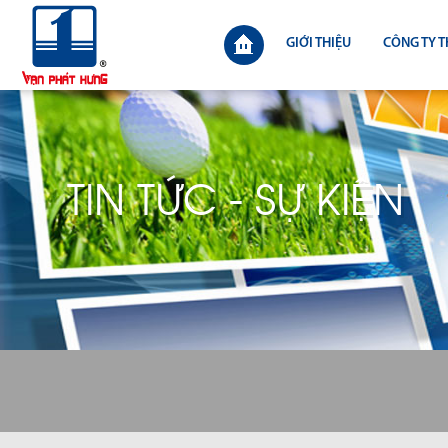
GIỚI THIỆU
CÔNG TY T
TIN TỨC - SỰ KIỆN