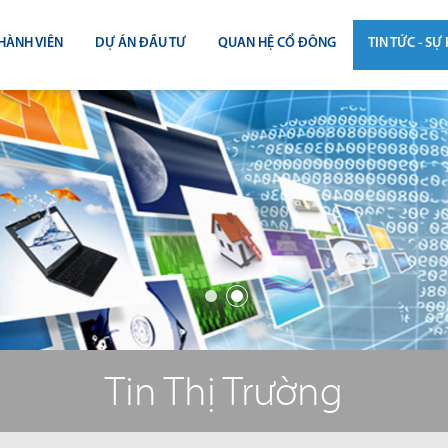
HÀNH VIÊN
DỰ ÁN ĐẦU TƯ
QUAN HỆ CỔ ĐÔNG
TIN TỨC - SỰ 
CÔNG BỐ THÔNG TIN
TIN THỊ T
ĐẠI HỘI ĐỒNG CỔ ĐÔNG
TIN DỰ Á
BÁO CÁO THƯỜNG NIÊN
TIN CÔNG 
BÁO CÁO TÀI CHÍNH
BÁO CÁO QUẢN TRỊ CÔNG TY
ĐIỀU LỆ - QUY CHẾ - BẢN CÁO BẠ
Tin Thị Trường