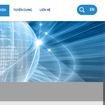
EN
KIỆN
TUYỂN DỤNG
LIÊN HỆ
RƯỜNG
N
TY
CH