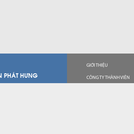
GIỚI THIỆU
N PHÁT HƯNG
CÔNG TY THÀNH VIÊN
15 Hoàng Quốc Việt,
DỰ ÁN ĐẦU TƯ
7, Thành phố Hồ Chí
QUAN HỆ CỔ ĐÔNG
 3785 8888
TIN TỨC - SỰ KIỆN
com.vn
TUYỂN DỤNG