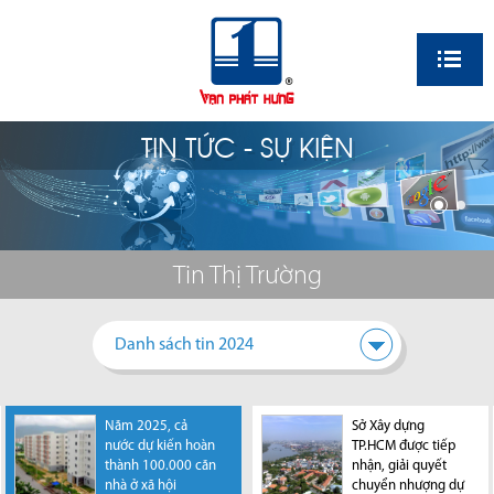
EN
TIN TỨC - SỰ KIỆN
Tin Thị Trường
Danh sách tin 2024
Năm 2025, cả
TP.HCM khi sáp
Sở Xây dựng
TP.HCM huy động
nước dự kiến hoàn
nhập Bình Dương,
TP.HCM được tiếp
100.000 tỷ đồng
thành 100.000 căn
Bà Rịa - Vũng Tàu
nhận, giải quyết
để triển khai 10 dự
nhà ở xã hội
có thể trở thành
chuyển nhượng dự
án trong năm nay