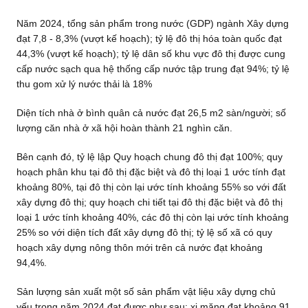
Năm 2024, tổng sản phẩm trong nước (GDP) ngành Xây dựng
đạt 7,8 - 8,3% (vượt kế hoạch); tỷ lệ đô thị hóa toàn quốc đạt
44,3% (vượt kế hoạch); tỷ lệ dân số khu vực đô thị được cung
cấp nước sạch qua hệ thống cấp nước tập trung đạt 94%; tỷ lệ
thu gom xử lý nước thải là 18%
Diện tích nhà ở bình quân cả nước đạt 26,5 m2 sàn/người; số
lượng căn nhà ở xã hội hoàn thành 21 nghìn căn.
Bên cạnh đó, tỷ lệ lập Quy hoạch chung đô thị đạt 100%; quy
hoạch phân khu tại đô thị đặc biệt và đô thị loại 1 ước tính đạt
khoảng 80%, tại đô thị còn lại ước tính khoảng 55% so với đất
xây dựng đô thị; quy hoạch chi tiết tại đô thị đặc biệt và đô thị
loại 1 ước tính khoảng 40%, các đô thị còn lại ước tính khoảng
25% so với diện tích đất xây dựng đô thị; tỷ lệ số xã có quy
hoạch xây dựng nông thôn mới trên cả nước đạt khoảng
94,4%.
Sản lượng sản xuất một số sản phẩm vật liệu xây dựng chủ
yếu trong năm 2024 đạt được như sau: xi măng đạt khoảng 91