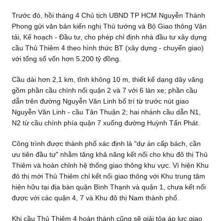
Trước đó, hồi tháng 4 Chủ tịch UBND TP HCM Nguyễn Thành
Phong gửi văn bản kiến nghị Thủ tướng và Bộ Giao thông Vận
tải, Kế hoạch - Đầu tư, cho phép chỉ định nhà đầu tư xây dựng
cầu Thủ Thiêm 4 theo hình thức BT (xây dựng - chuyển giao)
với tổng số vốn hơn 5.200 tỷ đồng.
Cầu dài hơn 2,1 km, tĩnh không 10 m, thiết kế dạng dây văng
gồm phần cầu chính nối quận 2 và 7 với 6 làn xe; phần cầu
dẫn trên đường Nguyễn Văn Linh bố trí từ trước nút giao
Nguyễn Văn Linh - cầu Tân Thuận 2; hai nhánh cầu dẫn N1,
N2 từ cầu chính phía quận 7 xuống đường Huỳnh Tấn Phát.
Công trình được thành phố xác định là "dự án cấp bách, cần
ưu tiên đầu tư" nhằm tăng khả năng kết nối cho khu đô thị Thủ
Thiêm và hoàn chỉnh hệ thống giao thông khu vực. Vì hiện Khu
đô thị mới Thủ Thiêm chỉ kết nối giao thông với Khu trung tâm
hiện hữu tại địa bàn quận Bình Thạnh và quận 1, chưa kết nối
được với các quận 4, 7 và Khu đô thị Nam thành phố.
Khi cầu Thủ Thiêm 4 hoàn thành cũng sẽ giải tỏa áp lực giao