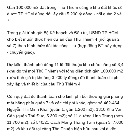
Gần 100.000 m2 đất trong Thủ Thiêm cùng 5 khu đất khác sẽ
được TP HCM dùng đổi lấy cầu 5.200 tỷ đồng - nối quận 2 và
7.
Trong giải trình gửi Bộ Kế hoạch và Đầu tư, UBND TP HCM
cho biết muốn thực hiện dự án cầu Thủ Thiêm 4 (nối quận 2
và 7) theo hình thức đối tác công - tư (hợp đồng BT: xây dựng
- chuyển giao).
Dự kiến, thành phố dùng 11 lô đất thuộc khu chức năng số 3,4
(khu đô thị mới Thủ Thiêm) với tổng diện tích gần 100.000 m2
(ước tính giá trị khoảng 3.200 tỷ đồng) để thanh toán chi phí
xây lắp và thiết bị của cầu Thủ Thiêm 4.
Còn quỹ đất để thanh toán cho kinh phí bồi thường giải phóng
mặt bằng phía quận 7 và các chi phí khác, gồm: số 462-464
Nguyễn Thị Minh Khai (quận 1, gần 1.200 m2); 1310 Kha Vạn
Cân (quận Thủ Đức, 5.300 m2); số 11 đường Linh Trung (hơn
11.700 m2); số 540/21 Cách Mạng Tháng Tám (quận 3, 7.000
m2) và khu đất tại cảng Tân Thuận hiện hữu sau khi di dời.