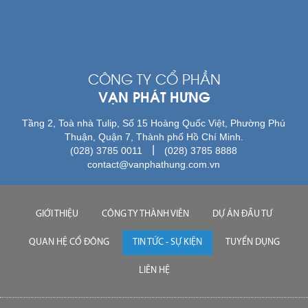
CÔNG TY CỔ PHẦN
VẠN PHÁT HƯNG
Tầng 2, Toà nhà Tulip, Số 15 Hoàng Quốc Việt, Phường Phú
Thuận, Quận 7, Thành phố Hồ Chí Minh.
|
(028) 3785 0011
(028) 3785 8888
contact@vanphathung.com.vn
GIỚI THIỆU
CÔNG TY THÀNH VIÊN
DỰ ÁN ĐẦU TƯ
QUAN HỆ CỔ ĐÔNG
TIN TỨC - SỰ KIỆN
TUYỂN DỤNG
LIÊN HỆ