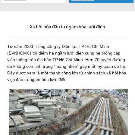
Block 1 - Khu
Vạn Phát Hưng
Vạn Phát Hưng
Điện lực TP Hồ
Công ty Cổ phần
Quốc Tế Lao động
Phức hợp La Casa, những
chân thành cảm ơn sự hợp tác
chân thành cảm ơn sự hợp tác
Chí Minh (EVNHCMC) thí điểm
Vạn Phát Hưng chân thành
1/5
ngày đầu...
của Quý khách...
của Quý khách...
hạ ngầm...
cảm ơn sự hợp tác của Quý
Công ty Cổ phần Vạn Phát
khách...
Hưng chân thành cảm ơn sự
hợp tác của Quý khách...
Xã hội hóa đầu tư ngầm hóa lưới điện
Từ năm 2003, Tổng công ty Điện lực TP Hồ Chí Minh
(EVNHCMC) thí điểm hạ ngầm lưới điện cùng hệ thống cáp
viễn thông trên địa bàn TP Hồ Chí Minh. Hơn 70 tuyến đường
đã không còn tình trạng “mạng nhện” gây mất mỹ quan đô thị.
Đây được xem là một thành công lớn từ chính sách xã hội hóa
việc đầu tư ngầm hóa lưới điện.