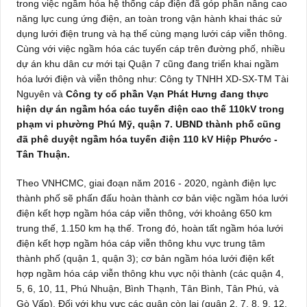
trong việc ngầm hóa hệ thống cáp điện đã góp phần nâng cao
năng lực cung ứng điện, an toàn trong vận hành khai thác sử
dụng lưới điện trung và hạ thế cùng mạng lưới cáp viễn thông.
Cùng với việc ngầm hóa các tuyến cáp trên đường phố, nhiều
dự án khu dân cư mới tại Quận 7 cũng đang triển khai ngầm
hóa lưới điện và viễn thông như: Công ty TNHH XD-SX-TM Tài
Nguyên và
Công ty cổ phần Vạn Phát Hưng đang thực
hiện dự án ngầm hóa các tuyến điện cao thế 110kV trong
phạm vi phường Phú Mỹ, quận 7. UBND thành phố cũng
đã phê duyệt ngầm hóa tuyến điện 110 kV Hiệp Phước -
Tân Thuận.
Theo VNHCMC, giai đoạn năm 2016 - 2020, ngành điện lực
thành phố sẽ phấn đấu hoàn thành cơ bản việc ngầm hóa lưới
điện kết hợp ngầm hóa cáp viễn thông, với khoảng 650 km
trung thế, 1.150 km hạ thế. Trong đó, hoàn tất ngầm hóa lưới
điện kết hợp ngầm hóa cáp viễn thông khu vực trung tâm
thành phố (quận 1, quận 3); cơ bản ngầm hóa lưới điện kết
hợp ngầm hóa cáp viễn thông khu vực nội thành (các quận 4,
5, 6, 10, 11, Phú Nhuận, Bình Thạnh, Tân Bình, Tân Phú, và
Gò Vấp). Đối với khu vực các quận còn lại (quận 2, 7, 8, 9, 12,