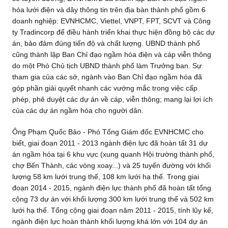
hóa lưới điện và dây thông tin trên địa bàn thành phố gồm 6
doanh nghiệp: EVNHCMC, Viettel, VNPT, FPT, SCVT và Công
ty Tradincorp để điều hành triển khai thực hiện đồng bộ các dự
án, bảo đảm đúng tiến độ và chất lượng. UBND thành phố
cũng thành lập Ban Chỉ đạo ngầm hóa điện và cáp viễn thông
do một Phó Chủ tịch UBND thành phố làm Trưởng ban. Sự
tham gia của các sở, ngành vào Ban Chỉ đạo ngầm hóa đã
góp phần giải quyết nhanh các vướng mắc trong việc cấp
phép, phê duyệt các dự án về cáp, viễn thông; mang lại lợi ích
của các dự án ngầm hóa cho người dân.
Ông Phạm Quốc Bảo - Phó Tổng Giám đốc EVNHCMC cho
biết, giai đoạn 2011 - 2013 ngành điện lực đã hoàn tất 31 dự
án ngầm hóa tại 6 khu vực (xung quanh Hội trường thành phố,
chợ Bến Thành, các vòng xoay...) và 25 tuyến đường với khối
lượng 58 km lưới trung thế, 108 km lưới hạ thế. Trong giai
đoạn 2014 - 2015, ngành điện lực thành phố đã hoàn tất tổng
cộng 73 dự án với khối lượng 300 km lưới trung thế và 502 km
lưới hạ thế. Tổng cộng giai đoạn năm 2011 - 2015, tính lũy kế,
ngành điện lực hoàn thành khối lượng khá lớn với 104 dự án