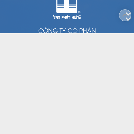
CÔNG TY CỔ PHẦN
VẠN PHÁT HƯNG
Tầng 2, Toà nhà Tulip, Số 15 Hoàng Quốc Việt, Phường Phú
Thuận, Quận 7, Thành phố Hồ Chí Minh.
|
(028) 3785 0011
(028) 3785 8888
contact@vanphathung.com.vn
GIỚI THIỆU
CÔNG TY THÀNH VIÊN
DỰ ÁN ĐẦU TƯ
QUAN HỆ CỔ ĐÔNG
TIN TỨC - SỰ KIỆN
TUYỂN DỤNG
LIÊN HỆ