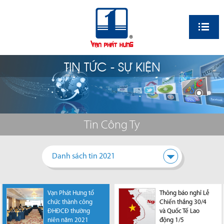
EN
TIN TỨC - SỰ KIỆN
Tin Công Ty
Danh sách tin 2021
Vạn Phát Hưng tổ
Vạn Phát Hưng tổ
Thông báo nghỉ Lễ
Thông báo nghỉ Tết
chức thành công
chức thành công
Chiến thắng 30/4
Nguyên Đán 2022
Công ty Cổ phần
ĐHĐCĐ thường
ĐHĐCĐ thường
và Quốc Tế Lao
Vạn Phát Hưng
niên năm 2021
niên năm 2022
động 1/5