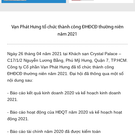
Ngày 26 tháng 04
Ngày 20 tháng 04
Công ty Cổ phần
chân thành cảm
năm 2021 tại Khách sạn
năm 2022 tại Khách sạn
Vạn Phát Hưng chân thành
ơn sự hợp tác của Quý
Crystal Palace – C17/1/2
Crystal Palace – C17/1/2
cảm ơn sự hợp tác của Quý
khách...
Nguyễn Lương Bằng,...
Nguyễn Lương Bằng,...
khách...
Vạn Phát Hưng tổ chức thành công ĐHĐCĐ thường niên
năm 2021
Ngày 26 tháng 04 năm 2021 tại Khách sạn Crystal Palace –
C17/1/2 Nguyễn Lương Bằng, Phú Mỹ Hưng, Quận 7, TP.HCM.
Công ty Cổ phần Vạn Phát Hưng đã tổ chức thành công
ĐHĐCĐ thường niên năm 2021. Đại hội đã thông qua một số
nội dung sau:
- Báo cáo kết quả kinh doanh 2020 và kế hoạch kinh doanh
2021.
- Báo cáo hoạt động của HĐQT năm 2020 và kế hoạch hoạt
động 2021.
- Báo cáo tài chính năm 2020 đã được kiểm toán