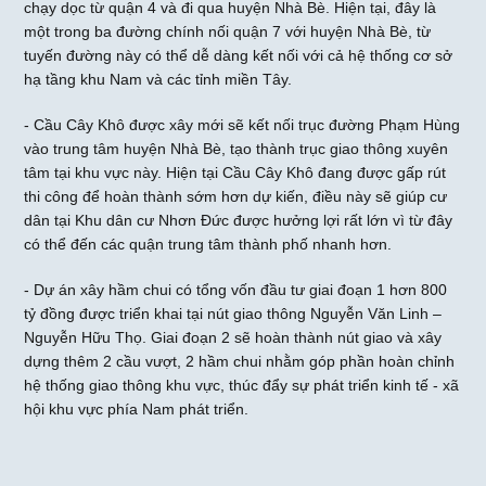
chạy dọc từ quận 4 và đi qua huyện Nhà Bè. Hiện tại, đây là
một trong ba đường chính nối quận 7 với huyện Nhà Bè, từ
tuyến đường này có thể dễ dàng kết nối với cả hệ thống cơ sở
hạ tầng khu Nam và các tỉnh miền Tây.
- Cầu Cây Khô được xây mới sẽ kết nối trục đường Phạm Hùng
vào trung tâm huyện Nhà Bè, tạo thành trục giao thông xuyên
tâm tại khu vực này. Hiện tại Cầu Cây Khô đang được gấp rút
thi công để hoàn thành sớm hơn dự kiến, điều này sẽ giúp cư
dân tại Khu dân cư Nhơn Đức được hưởng lợi rất lớn vì từ đây
có thể đến các quận trung tâm thành phố nhanh hơn.
- Dự án xây hầm chui có tổng vốn đầu tư giai đoạn 1 hơn 800
tỷ đồng được triển khai tại nút giao thông Nguyễn Văn Linh –
Nguyễn Hữu Thọ. Giai đoạn 2 sẽ hoàn thành nút giao và xây
dựng thêm 2 cầu vượt, 2 hầm chui nhằm góp phần hoàn chỉnh
hệ thống giao thông khu vực, thúc đẩy sự phát triển kinh tế - xã
hội khu vực phía Nam phát triển.