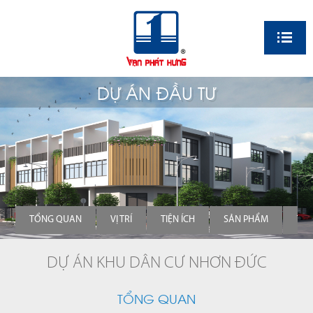
EN
DỰ ÁN ĐẦU TƯ
TỔNG QUAN
VỊ TRÍ
TIỆN ÍCH
SẢN PHẨM
TH
DỰ ÁN KHU DÂN CƯ NHƠN ĐỨC
TỔNG QUAN