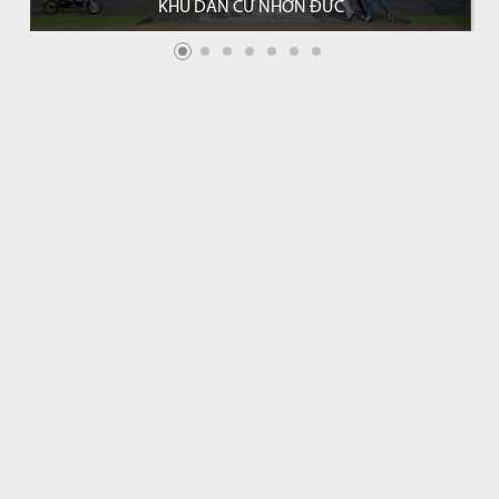
KHU DÂN CƯ NHƠN ĐỨC