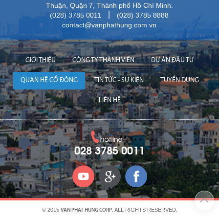
Thuận, Quận 7, Thành phố Hồ Chí Minh.
|
(028) 3785 0011
(028) 3785 8888
contact@vanphathung.com.vn
GIỚI THIỆU
CÔNG TY THÀNH VIÊN
DỰ ÁN ĐẦU TƯ
QUAN HỆ CỔ ĐÔNG
TIN TỨC - SỰ KIỆN
TUYỂN DỤNG
LIÊN HỆ
028 3785 0011
© 2015
. ALL RIGHTS RESERVED.
VAN PHAT HUNG CORP