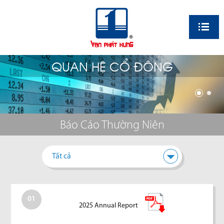
EN
QUAN HỆ CỔ ĐÔNG
Báo Cáo Thường Niên
Tất cả
01
2025 Annual Report