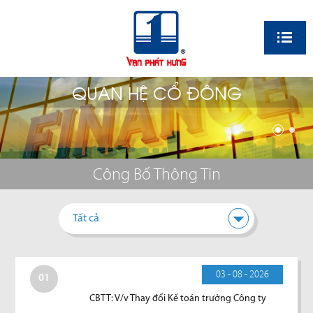
EN
QUAN HỆ CỔ ĐÔNG
Công Bố Thông Tin
Tất cả
03 - 08 - 2026
01
CBTT: V/v Thay đổi Kế toán trưởng Công ty